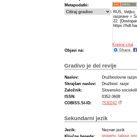
Metapodatki:
:
RUS, Veljko,
razprave = S
22. [Dostopan
https://hdl.
Kopiraj citat
Objavi na:
Gradivo je del revije
Naslov:
Družboslovne razpr
Skrajšan naslov:
Družbosl. razpr.
Založnik:
Slovensko sociološ
ISSN:
0352-3608
COBISS.SI-ID:
7530242
Sekundarni jezik
Jezik:
Neznan jezik
property
,
labour
,
pro
Ključne besede: