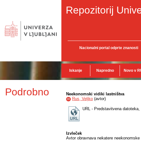
Repozitorij Unive
Nacionalni portal odprte znanosti
Iskanje
Napredno
Novo v R
Podrobno
Neekonomski vidiki lastništva
Rus, Veljko
(
avtor
)
ID
URL - Predstavitvena datoteka,
Izvleček
Avtor obravnava nekatere neekonomske fu