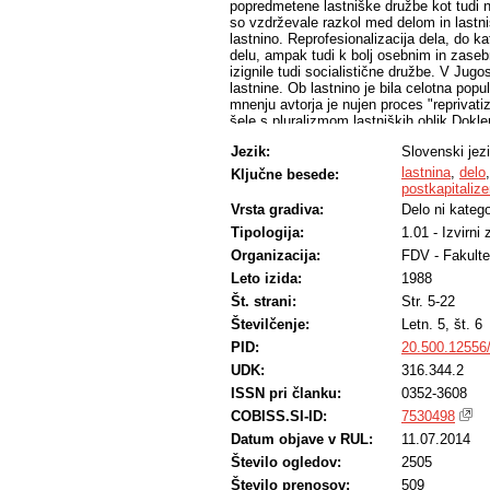
popredmetene lastniške družbe kot tudi 
so vzdrževale razkol med delom in lastn
lastnino. Reprofesionalizacija dela, do k
delu, ampak tudi k bolj osebnim in zase
izignile tudi socialistične družbe. V Jugo
lastnine. Ob lastnino je bila celotna pop
mnenju avtorja je nujen proces "reprivat
šele s pluralizmom lastniških oblik Dokle
delodajalec, delavci pa imajo mezdni sta
Jezik:
Slovenski jez
samoupravljanje.
lastnina
,
delo
Ključne besede:
postkapitaliz
Vrsta gradiva:
Delo ni katego
Tipologija:
1.01 - Izvirni
Organizacija:
FDV - Fakulte
Leto izida:
1988
Št. strani:
Str. 5-22
Številčenje:
Letn. 5, št. 6
PID:
20.500.12556
UDK:
316.344.2
ISSN pri članku:
0352-3608
COBISS.SI-ID:
7530498
Datum objave v RUL:
11.07.2014
Število ogledov:
2505
Število prenosov:
509