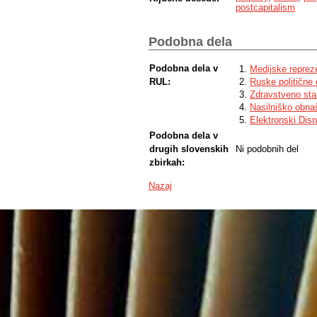
postcapitalism
Podobna dela
Podobna dela v
Medijske repreze
RUL:
Ruske politične e
Zdravstveno stan
Nasilniško obna
Elektronski Dis
Podobna dela v
drugih slovenskih
Ni podobnih del
zbirkah:
Nazaj