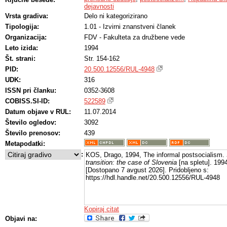
dejavnosti
Vrsta gradiva:
Delo ni kategorizirano
Tipologija:
1.01 - Izvirni znanstveni članek
Organizacija:
FDV - Fakulteta za družbene vede
Leto izida:
1994
Št. strani:
Str. 154-162
PID:
20.500.12556/RUL-4948
UDK:
316
ISSN pri članku:
0352-3608
COBISS.SI-ID:
522589
Datum objave v RUL:
11.07.2014
Število ogledov:
3092
Število prenosov:
439
Metapodatki:
:
KOS, Drago, 1994, The informal postsocialism.
transition: the case of Slovenia
[na spletu]. 199
[Dostopano 7 avgust 2026]. Pridobljeno s:
https://hdl.handle.net/20.500.12556/RUL-4948
Kopiraj citat
Objavi na: