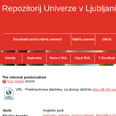
Repozitorij Univerze v Ljubljani
Nacionalni portal odprte znanosti
Odprta znanost
DiKUL
Iskanje
Napredno
Novo v RUL
Kaj je RUL
V številkah
The informal postsocialism
Kos, Drago
(
avtor
)
ID
URL - Predstavitvena datoteka, za dostop obiščite
http://dk.fdv.un
Jezik:
Angleški jezik
prehodno obdobje
,
postsocializem
,
Republika Sl
Ključne besede: