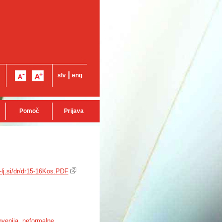
|
slv
eng
Pomoč
Prijava
i-lj.si/dr/dr15-16Kos.PDF
ovenija
,
neformalne