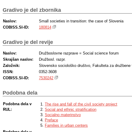
Gradivo je del zbornika
Naslov:
Small societies in transition: the case of Slovenia
COBISS.SI-ID:
180814
Gradivo je del revije
Naslov:
Družboslovne razprave = Social science forum
Skrajšan naslov:
Družbosl. razpr.
Založnik:
Slovensko sociološko društvo, Fakulteta za družbene
ISSN:
0352-3608
COBISS.SI-ID:
7530242
Podobna dela
Podobna dela v
The rise and fall of the civil society project
RUL:
Social and ethnic stratification
Socialno materinstvo
Preface
Families in urban centers
Podobna dela v