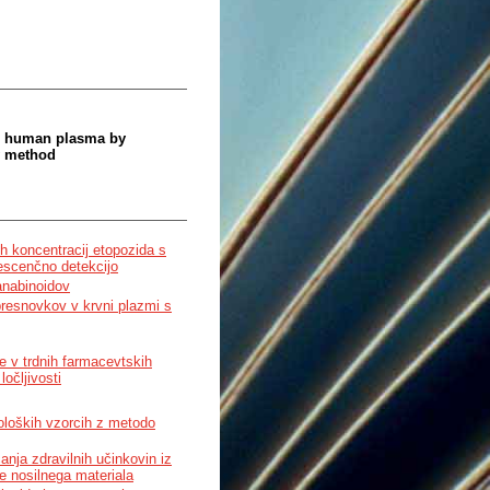
in human plasma by
y method
h koncentracij etopozida s
rescenčno detekcijo
anabinoidov
resnovkov v krvni plazmi s
e v trdnih farmacevtskih
očljivosti
ioloških vzorcih z metodo
ja zdravilnih učinkovin iz
e nosilnega materiala