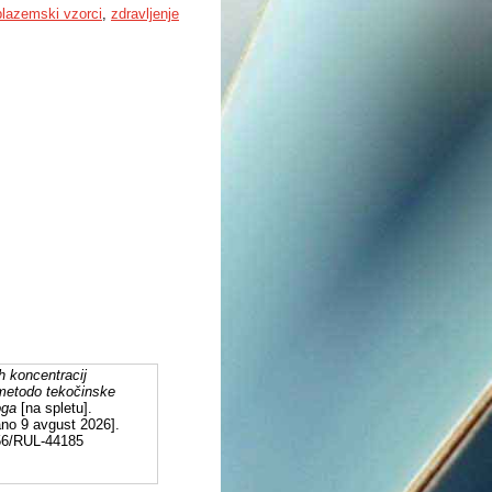
plazemski vzorci
,
zdravljenje
 koncentracij
o metodo tekočinske
oga
[na spletu].
ano 9 avgust 2026].
556/RUL-44185