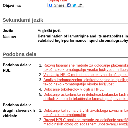
Kopiraj citat
Objavi na:
Sekundarni jezik
Jezik:
Angleški jezik
Determination of lamotrigine and its metabolites 
Naslov:
validated high-performance liquid chromatograph
Podobna dela
Podobna dela v
Razvoj bioanalizne metode za določanje plazemski
tekočinsko kromatografijo visoke ločljivosti in fluo
RUL:
Validacija HPLC metode za selektivno določanje k
Analiza karbamazepina, okskarbazepina in njunih p
tekočinsko kromatografijo visoke ločljivosti
Določanje tokoferolov v oljih s HPLC
Določanje askorbinske in dehidroaskorbinske kislin
oblikah z metodo tekočinske kromatografije visoke l
Podobna dela v
drugih slovenskih
Določanje kolhicina v živilih živalskega izvora in b
tekočinske kromatografije
zbirkah:
Razvoj HPLC analizne metode za določanje sproščan
medicinskih oblog ob sočasnem upoštevanju erozij