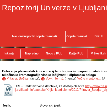
Repozitorij Univerze v Ljubljani
Nacionalni portal odprte znanosti
Odprta znanost
DiKUL
Iskanje
Napredno
Novo v RUL
Kaj je RUL
V številkah
Določanje plazemskih koncentracij lamotrigina in njegovih metabolito
tekočinske kromatografije visoke ločljivosti : diplomska naloga
Piltaver, Boštjan
(
avtor
),
Vovk, Tomaž
(
mentor
)
Več o mentorju...
ID
ID
URL - Predstavitvena datoteka, za dostop obiščite
http://www.ffa.u
lj.si/fileadmin/datoteke/Knjiznica/diplome/2012/Piltaver_Bostjan_d
Jezik:
Slovenski jezik