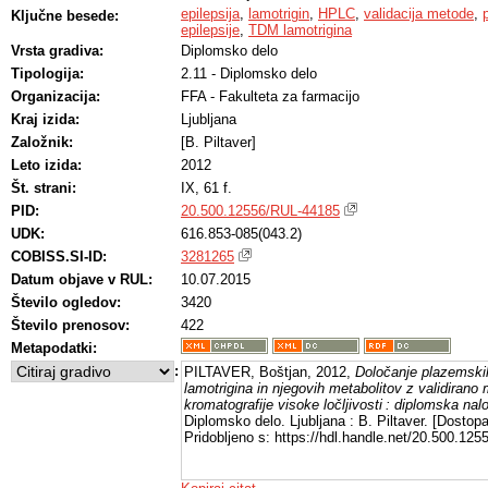
epilepsija
,
lamotrigin
,
HPLC
,
validacija metode
,
Ključne besede:
epilepsije
,
TDM lamotrigina
Vrsta gradiva:
Diplomsko delo
Tipologija:
2.11 - Diplomsko delo
Organizacija:
FFA - Fakulteta za farmacijo
Kraj izida:
Ljubljana
Založnik:
[B. Piltaver]
Leto izida:
2012
Št. strani:
IX, 61 f.
PID:
20.500.12556/RUL-44185
UDK:
616.853-085(043.2)
COBISS.SI-ID:
3281265
Datum objave v RUL:
10.07.2015
Število ogledov:
3420
Število prenosov:
422
Metapodatki:
:
PILTAVER, Boštjan, 2012,
Določanje plazemskih
lamotrigina in njegovih metabolitov z validiran
kromatografije visoke ločljivosti : diplomska nal
Diplomsko delo. Ljubljana : B. Piltaver. [Dostop
Pridobljeno s: https://hdl.handle.net/20.500.12