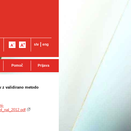
|
slv
eng
Pomoč
Prijava
v z validirano metodo
ni-
ipl_nal_2012.pdf