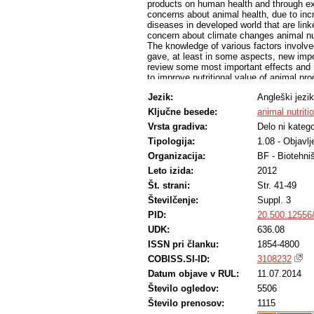
products on human health and through e
concerns about animal health, due to in
diseases in developed world that are linke
concern about climate changes animal nu
The knowledge of various factors involve
gave, at least in some aspects, new impor
review some most important effects and re
to improve nutritional value of animal pr
impact of animal production are discusse
Jezik:
Angleški jezik
Ključne besede:
animal nutriti
Vrsta gradiva:
Delo ni katego
Tipologija:
1.08 - Objavl
Organizacija:
BF - Biotehni
Leto izida:
2012
Št. strani:
Str. 41-49
Številčenje:
Suppl. 3
PID:
20.500.12556
UDK:
636.08
ISSN pri članku:
1854-4800
COBISS.SI-ID:
3108232
Datum objave v RUL:
11.07.2014
Število ogledov:
5506
Število prenosov:
1115