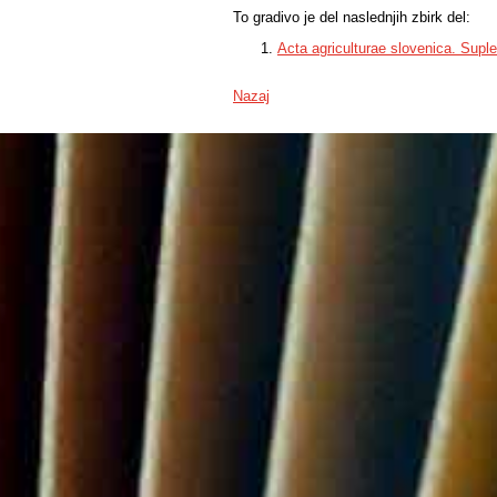
To gradivo je del naslednjih zbirk del:
Acta agriculturae slovenica. Supl
Nazaj