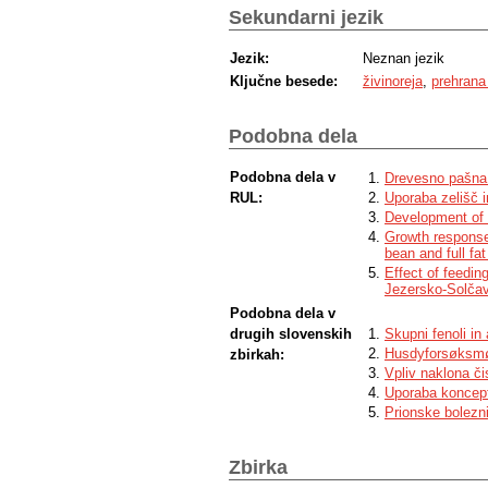
Sekundarni jezik
Jezik:
Neznan jezik
Ključne besede:
živinoreja
,
prehrana 
Podobna dela
Podobna dela v
Drevesno pašna 
RUL:
Uporaba zelišč i
Development of 
Growth response 
bean and full fa
Effect of feedin
Jezersko-Solča
Podobna dela v
drugih slovenskih
Skupni fenoli in
Husdyforsøksmø
zbirkah:
Vpliv naklona či
Uporaba koncept
Prionske bolezn
Zbirka