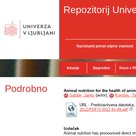
Repozitorij Unive
Nacionalni portal odprte znanosti
Iskanje
Napredno
Novo v R
Podrobno
Animal nutrition for the health of an
Salobir, Janez
(
avtor
),
Korošec, T
ID
ID
URL - Predstavitvena datoteka,
2012/PDF/3-2012-41-49.pdf
Izvleček
Animal nutrition has pronounced direct im