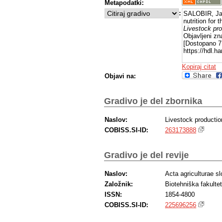
Metapodatki:
:
SALOBIR, Ja
nutrition for
Livestock pro
Objavljeni zn
[Dostopano 7 
https://hdl.h
Kopiraj citat
Objavi na:
Gradivo je del zbornika
Naslov:
Livestock productio
COBISS.SI-ID:
263173888
Gradivo je del revije
Naslov:
Acta agriculturae s
Založnik:
Biotehniška fakulte
ISSN:
1854-4800
COBISS.SI-ID:
225696256