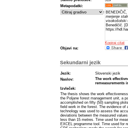
Metapodatki:
:
BENEDIČIČ, 
merjenje stal
visokošolski 
Benedičič. [D
https://hdl.
Kopiraj citat
Objavi na:
Sekundarni jezik
Jezik:
Slovenski jezik
The work effectiv
Naslov:
remeasurements in
Izvleček:
The thesis shows the work effectiveness
the Poljane forest management unit, a 
accomplished on fifty (50) sampling plot
field work in the forest. The evidence o
technology was used to assess the accur
deviations between the measured values 
less than 15 metres. Time used for meas
EXCEL programme tool. Time used for rem