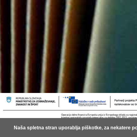
Operacijo delno financira Evropska unija iz Evropskega sklada za regional
krepitve regionalnih razvojnih potencialov za obdobje 2007-2013, razvojne
Naša spletna stran uporablja piškotke, za nekatere po
© 2013 Univerza v Ljubljani
Kontakt
RSS
Piškotki