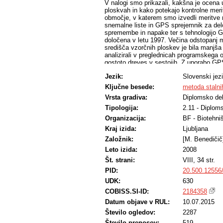
V nalogi smo prikazali, kakšna je ocena 
ploskvah in kako potekajo kontrolne mer
območje, v katerem smo izvedli meritve n
snemalne liste in GPS sprejemnik za delo
spremembe in napake ter s tehnologijo GP
določena v letu 1997. Večina odstopanj 
središča vzorčnih ploskev je bila manjša 
analizirali v preglednicah programskega
gostoto dreves v sestojih. Z uporabo GPS j
določitev središč pa smo potrebovali poda
Jezik:
Slovenski jez
premerih. Čas za meritve na vzorčni plosk
Ključne besede:
metoda stalni
Vrsta gradiva:
Diplomsko de
Tipologija:
2.11 - Diplom
Organizacija:
BF - Biotehni
Kraj izida:
Ljubljana
Založnik:
[M. Benedičič
Leto izida:
2008
Št. strani:
VIII, 34 str.
PID:
20.500.12556
UDK:
630
COBISS.SI-ID:
2184358
Datum objave v RUL:
10.07.2015
Število ogledov:
2287
Število prenosov:
519