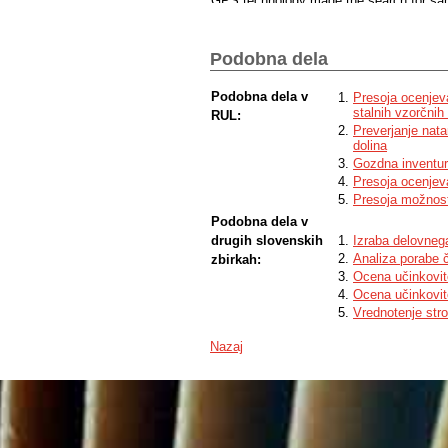
GPS technology made the search for sampl
data of tree polarcoordinates, tree spec
was simular as the first time.
Podobna dela
Podobna dela v
Presoja ocenjeva
stalnih vzorčnih
RUL:
Preverjanje nat
dolina
Gozdna inventur
Presoja ocenjeva
Presoja možnost
Podobna dela v
drugih slovenskih
Izraba delovneg
Analiza porabe 
zbirkah:
Ocena učinkovit
Ocena učinkovit
Vrednotenje stro
Nazaj