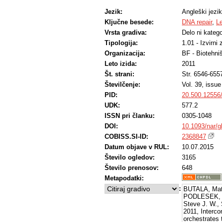
Jezik:
Angleški jezik
Ključne besede:
DNA repair
,
L
Vrsta gradiva:
Delo ni katego
Tipologija:
1.01 - Izvirni
Organizacija:
BF - Biotehni
Leto izida:
2011
Št. strani:
Str. 6546-655
Številčenje:
Vol. 39, issue
PID:
20.500.12556
UDK:
577.2
ISSN pri članku:
0305-1048
DOI:
10.1093/nar/g
COBISS.SI-ID:
2368847
Datum objave v RUL:
10.07.2015
Število ogledov:
3165
Število prenosov:
648
Metapodatki:
:
BUTALA, Mat
PODLESEK, Z
Steve J. W.
2011, Interc
orchestrates