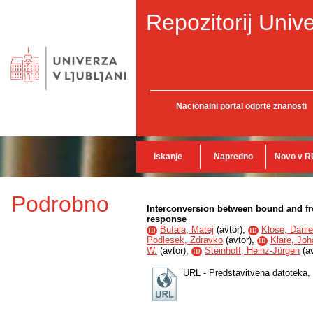
Repozitorij Unive
Nacionalni portal odprte znanosti
Iskanje
Napredno
Novo v R
Podrobno
Interconversion between bound and fr
response
Butala, Matej
(
avtor
),
Klose, Danie
ID
ID
Podlesek, Zdravko
(
avtor
),
Klare, Joh
ID
W.
(
avtor
),
Steinhoff, Heinz-Jürgen
(
a
ID
URL - Predstavitvena datoteka,