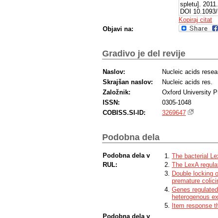
spletu]. 2011
DOI 10.1093/n
https://dx.do
Kopiraj citat
Objavi na:
Gradivo je del revije
Naslov:
Nucleic acids resea
Skrajšan naslov:
Nucleic acids res.
Založnik:
Oxford University 
ISSN:
0305-1048
COBISS.SI-ID:
3269647
Podobna dela
Podobna dela v
The bacterial Le
RUL:
The LexA regula
Double locking o
premature colici
Genes regulated
heterogenous ex
Item response t
Podobna dela v