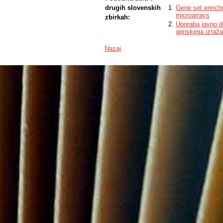
drugih slovenskih
Gene set enrich
microarrays
zbirkah:
Uporaba javno do
genskega izražan
Nazaj