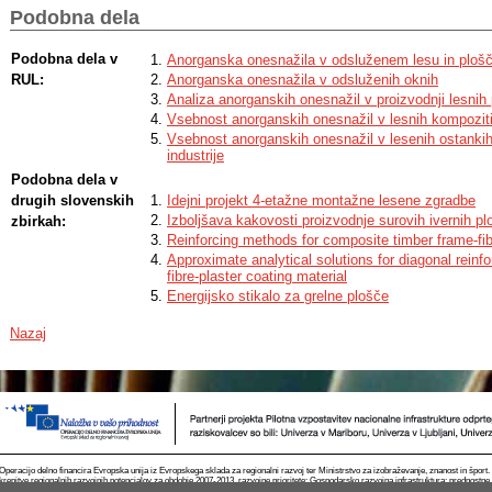
Podobna dela
Podobna dela v
Anorganska onesnažila v odsluženem lesu in plošča
RUL:
Anorganska onesnažila v odsluženih oknih
Analiza anorganskih onesnažil v proizvodnji lesnih
Vsebnost anorganskih onesnažil v lesnih kompozit
Vsebnost anorganskih onesnažil v lesenih ostanki
industrije
Podobna dela v
drugih slovenskih
Idejni projekt 4-etažne montažne lesene zgradbe
Izboljšava kakovosti proizvodnje surovih ivernih
zbirkah:
Reinforcing methods for composite timber frame-fib
Approximate analytical solutions for diagonal reinf
fibre-plaster coating material
Energijsko stikalo za grelne plošče
Nazaj
Operacijo delno financira Evropska unija iz Evropskega sklada za regionalni razvoj ter Ministrstvo za izobraževanje, znanost in špor
krepitve regionalnih razvojnih potencialov za obdobje 2007-2013, razvojne prioritete: Gospodarsko razvojna infrastruktura; prednostn