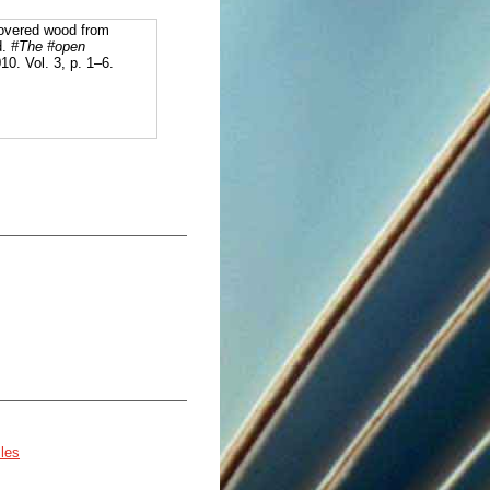
covered wood from
d.
#The #open
10. Vol. 3, p. 1–6.
 les