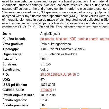
used for energetic purposes and for particle board production. This material
chemicals (surface coatings, biocides, concrete residues, etc.) during servi
causes difficulties at the end of service life. In order to elucidate presence o
Slovenian recovered wood, 30 specimens were collected on city Ljubljana d
analysed with x-ray fluorescence spectrometer (XRF). Those values were c
of inorganic elements in boards made of disintegrated wood collected in Sl
wood, as well as in imported particle boards increased concentrations of th
confirmed: Cl, Cr, Fe, Cu, Zn and Pb. This indicates that at lest part of co
used for production of some particle boards
Jezik:
Angleški jezik
Ključne besede:
pollutants
,
biocides
,
XRF
,
particle boards
,
recov
Vrsta gradiva:
Delo ni kategorizirano
Tipologija:
1.01 - Izvirni znanstveni članek
Organizacija:
BF - Biotehniška fakulteta
Leto izida:
2010
Št. strani:
Str. 1-6
Številčenje:
Vol. 3
PID:
20.500.12556/RUL-36435
UDK:
674
ISSN pri članku:
1874-8295
COBISS.SI-ID:
1794697
Datum objave v RUL:
10.07.2015
Število ogledov:
2784
Število prenosov:
507