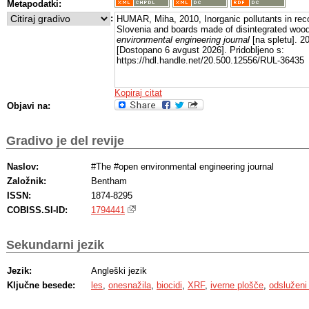
Metapodatki:
:
HUMAR, Miha, 2010, Inorganic pollutants in re
Slovenia and boards made of disintegrated woo
environmental engineering journal
[na spletu]. 20
[Dostopano 6 avgust 2026]. Pridobljeno s:
https://hdl.handle.net/20.500.12556/RUL-36435
Kopiraj citat
Objavi na:
Gradivo je del revije
Naslov:
#The #open environmental engineering journal
Založnik:
Bentham
ISSN:
1874-8295
COBISS.SI-ID:
1794441
Sekundarni jezik
Jezik:
Angleški jezik
Ključne besede:
les
,
onesnažila
,
biocidi
,
XRF
,
iverne plošče
,
odsluženi