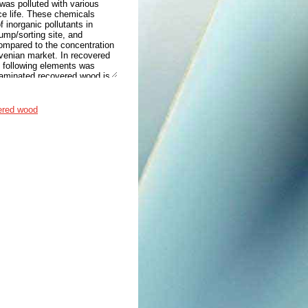
 was polluted with various
ce life. These chemicals
f inorganic pollutants in
ump/sorting site, and
ompared to the concentration
ovenian market. In recovered
e following elements was
ntaminated recovered wood is
ered wood