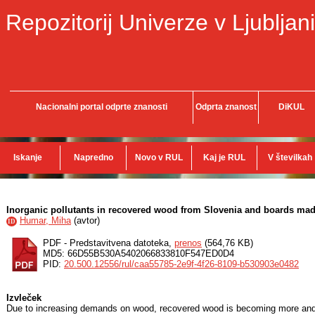
Repozitorij Univerze v Ljubljani
Nacionalni portal odprte znanosti
Odprta znanost
DiKUL
Iskanje
Napredno
Novo v RUL
Kaj je RUL
V številkah
Inorganic pollutants in recovered wood from Slovenia and boards mad
Humar, Miha
(
avtor
)
ID
PDF - Predstavitvena datoteka,
prenos
(564,76 KB)
MD5: 66D55B530A5402066833810F547ED0D4
PID:
20.500.12556/rul/caa55785-2e9f-4f26-8109-b530903e0482
Izvleček
Due to increasing demands on wood, recovered wood is becoming more and 