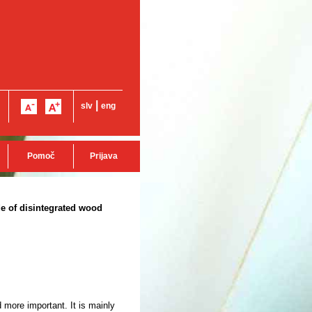
|
slv
eng
Pomoč
Prijava
e of disintegrated wood
more important. It is mainly