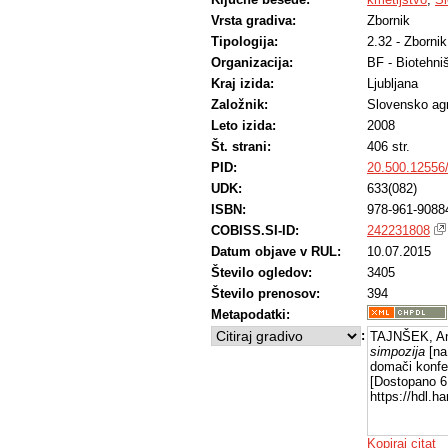
Vrsta gradiva:
Zbornik
Tipologija:
2.32 - Zborni
Organizacija:
BF - Biotehni
Kraj izida:
Ljubljana
Založnik:
Slovensko ag
Leto izida:
2008
Št. strani:
406 str.
PID:
20.500.12556
UDK:
633(082)
ISBN:
978-961-9088
COBISS.SI-ID:
242231808
Datum objave v RUL:
10.07.2015
Število ogledov:
3405
Število prenosov:
394
Metapodatki:
:
TAJNŠEK, Ant
simpozija
[na
domači konfe
[Dostopano 6
https://hdl.
Kopiraj citat