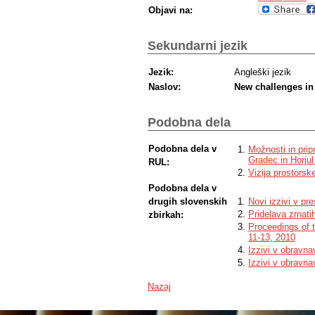
Objavi na:
Sekundarni jezik
Jezik:
Angleški jezik
Naslov:
New challenges in 
Podobna dela
Podobna dela v
Možnosti in prip
Gradec in Horjul
RUL:
Vizija prostorsk
Podobna dela v
drugih slovenskih
Novi izzivi v pr
Pridelava zrnati
zbirkah:
Proceedings of 
11-13, 2010
Izzivi v obravn
Izzivi v obravna
Nazaj