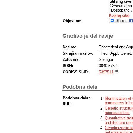
utilising div
Genetics
[na 
[Dostopano 7
Pridobljeno s
Kopiraj citat
Objavi na:
Gradivo je del revije
Naslov:
Theoretical and App
Skrajšan naslov:
Theor. Appl. Genet.
Založnik:
Springer
ISSN:
0040-5752
COBISS.SI-ID:
5397511
Podobna dela
Podobna dela v
Identification of 
parameters in h
RUL:
Genetic structur
microsatellites
Quantitative tra
architecture und
Genotipizacija k
mikrosatelitnimi