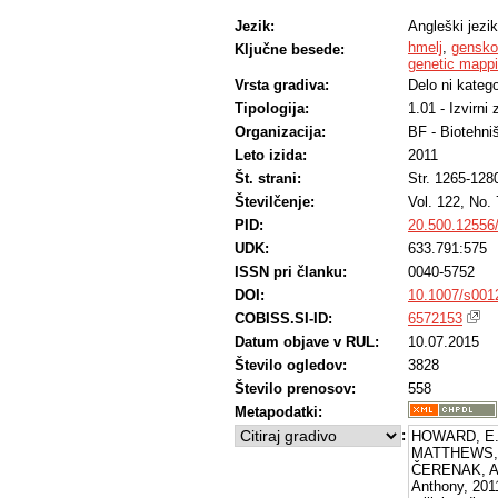
Jezik:
Angleški jezik
hmelj
,
gensko 
Ključne besede:
genetic mapp
Vrsta gradiva:
Delo ni katego
Tipologija:
1.01 - Izvirni
Organizacija:
BF - Biotehni
Leto izida:
2011
Št. strani:
Str. 1265-128
Številčenje:
Vol. 122, No. 
PID:
20.500.12556
UDK:
633.791:575
ISSN pri članku:
0040-5752
DOI:
10.1007/s001
COBISS.SI-ID:
6572153
Datum objave v RUL:
10.07.2015
Število ogledov:
3828
Število prenosov:
558
Metapodatki:
:
HOWARD, E. 
MATTHEWS, P
ČERENAK, An
Anthony, 2011