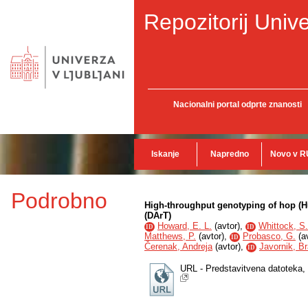
Repozitorij Unive
Nacionalni portal odprte znanosti
Iskanje
Napredno
Novo v R
Podrobno
High-throughput genotyping of hop (Hu
(DArT)
Howard, E. L.
(
avtor
),
Whittock, S.
ID
ID
Matthews, P.
(
avtor
),
Probasco, G.
(
a
ID
Čerenak, Andreja
(
avtor
),
Javornik, B
ID
URL - Predstavitvena datoteka,