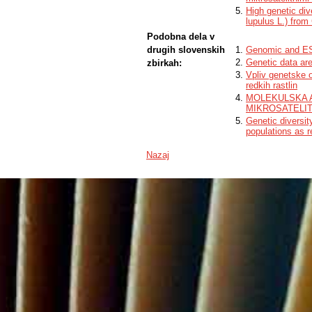
High genetic div
lupulus L.) from
Podobna dela v
drugih slovenskih
Genomic and EST
Genetic data are
zbirkah:
Vpliv genetske 
redkih rastlin
MOLEKULSKA AN
MIKROSATELI
Genetic diversit
populations as 
Nazaj