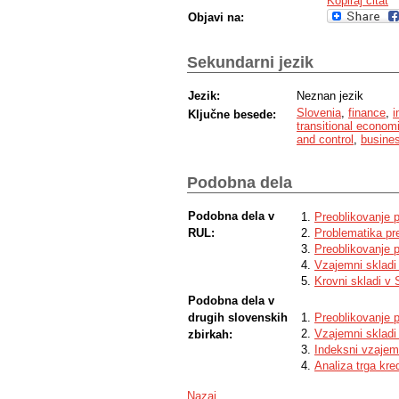
Kopiraj citat
Objavi na:
Sekundarni jezik
Jezik:
Neznan jezik
Slovenia
,
finance
,
i
Ključne besede:
transitional econom
and control
,
busines
Podobna dela
Podobna dela v
Preoblikovanje p
RUL:
Problematika pre
Preoblikovanje p
Vzajemni skladi 
Krovni skladi v S
Podobna dela v
drugih slovenskih
Preoblikovanje p
Vzajemni sklad
zbirkah:
Indeksni vzajem
Analiza trga kred
Nazaj