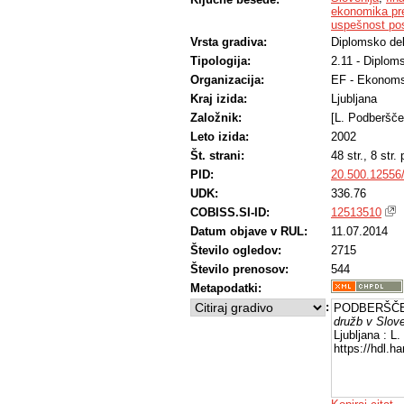
ekonomika pr
uspešnost po
Vrsta gradiva:
Diplomsko de
Tipologija:
2.11 - Diplom
Organizacija:
EF - Ekonoms
Kraj izida:
Ljubljana
Založnik:
[L. Podberšče
Leto izida:
2002
Št. strani:
48 str., 8 str. p
PID:
20.500.12556
UDK:
336.76
COBISS.SI-ID:
12513510
Datum objave v RUL:
11.07.2014
Število ogledov:
2715
Število prenosov:
544
Metapodatki:
:
PODBERŠČEK
družb v Slove
Ljubljana : L
https://hdl.