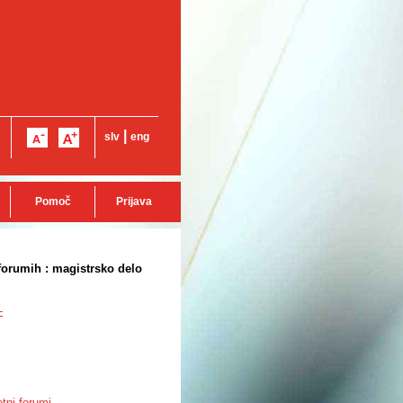
|
slv
eng
Pomoč
Prijava
 forumih : magistrsko delo
-
etni forumi