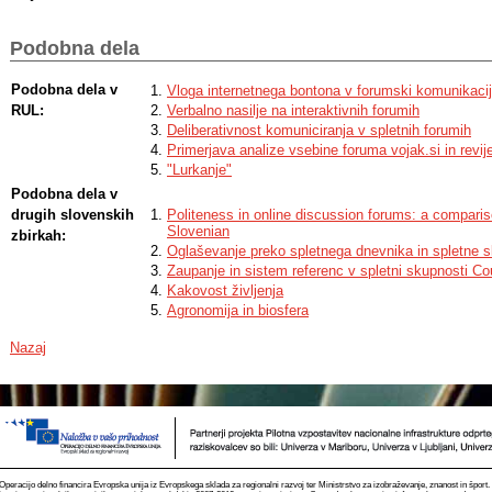
Podobna dela
Podobna dela v
Vloga internetnega bontona v forumski komunikacij
RUL:
Verbalno nasilje na interaktivnih forumih
Deliberativnost komuniciranja v spletnih forumih
Primerjava analize vsebine foruma vojak.si in revi
"Lurkanje"
Podobna dela v
drugih slovenskih
Politeness in online discussion forums: a compari
Slovenian
zbirkah:
Oglaševanje preko spletnega dnevnika in spletne s
Zaupanje in sistem referenc v spletni skupnosti Co
Kakovost življenja
Agronomija in biosfera
Nazaj
Operacijo delno financira Evropska unija iz Evropskega sklada za regionalni razvoj ter Ministrstvo za izobraževanje, znanost in špor