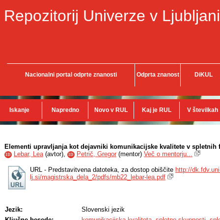
Repozitorij Univerze v Ljubljani
Nacionalni portal odprte znanosti
Odprta znanost
DiKUL
Iskanje
Napredno
Novo v RUL
Kaj je RUL
V številkah
Elementi upravljanja kot dejavniki komunikacijske kvalitete v spletnih
Lebar, Lea
(
avtor
),
Petrič, Gregor
(
mentor
)
Več o mentorju...
ID
ID
URL - Predstavitvena datoteka, za dostop obiščite
http://dk.fdv.uni
lj.si/magistrska_dela_2/pdfs/mb22_lebar-lea.pdf
Jezik:
Slovenski jezik
Ključne besede:
komunikacijska kvaliteta
,
spletne skupnosti
,
spl