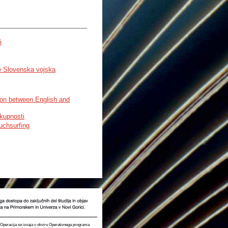
i
je Slovenska vojska
son between English and
kupnosti
uchsurfing
t. Operacija se izvaja v okviru Operativnega programa