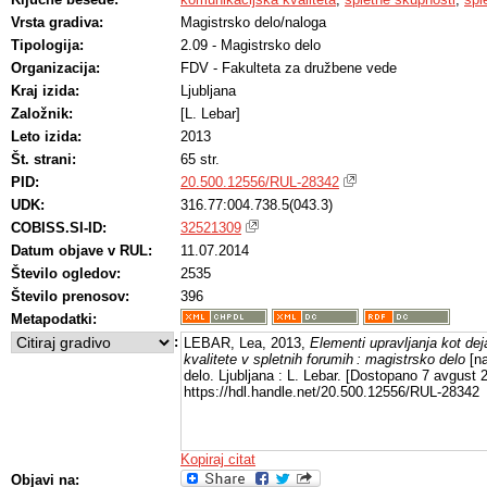
Vrsta gradiva:
Magistrsko delo/naloga
Tipologija:
2.09 - Magistrsko delo
Organizacija:
FDV - Fakulteta za družbene vede
Kraj izida:
Ljubljana
Založnik:
[L. Lebar]
Leto izida:
2013
Št. strani:
65 str.
PID:
20.500.12556/RUL-28342
UDK:
316.77:004.738.5(043.3)
COBISS.SI-ID:
32521309
Datum objave v RUL:
11.07.2014
Število ogledov:
2535
Število prenosov:
396
Metapodatki:
:
LEBAR, Lea, 2013,
Elementi upravljanja kot de
kvalitete v spletnih forumih : magistrsko delo
[na
delo. Ljubljana : L. Lebar. [Dostopano 7 avgust 2
https://hdl.handle.net/20.500.12556/RUL-28342
Kopiraj citat
Objavi na: