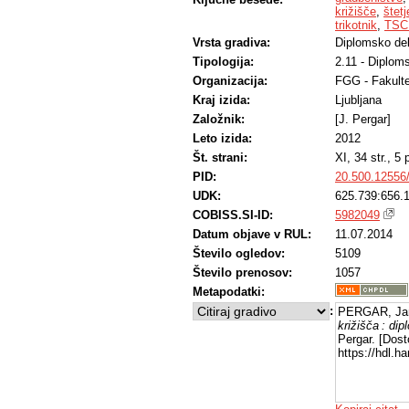
križišče
,
štet
trikotnik
,
TSC 
Vrsta gradiva:
Diplomsko de
Tipologija:
2.11 - Diplom
Organizacija:
FGG - Fakulte
Kraj izida:
Ljubljana
Založnik:
[J. Pergar]
Leto izida:
2012
Št. strani:
XI, 34 str., 5 p
PID:
20.500.12556
UDK:
625.739:656.1
COBISS.SI-ID:
5982049
Datum objave v RUL:
11.07.2014
Število ogledov:
5109
Število prenosov:
1057
Metapodatki:
:
PERGAR, Ja
križišča : di
Pergar. [Dost
https://hdl.