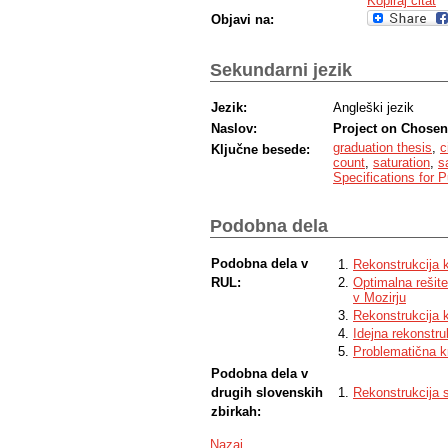
Kopiraj citat
Objavi na:
Sekundarni jezik
Jezik:
Angleški jezik
Naslov:
Project on Chosen 
graduation thesis
,
c
Ključne besede:
count
,
saturation
,
s
Specifications for 
Podobna dela
Podobna dela v
Rekonstrukcija 
RUL:
Optimalna rešite
v Mozirju
Rekonstrukcija 
Idejna rekonstru
Problematična kr
Podobna dela v
drugih slovenskih
Rekonstrukcija 
zbirkah:
Nazaj