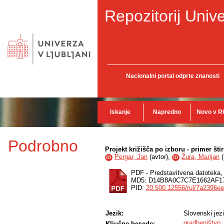
Repozitorij Unive
Nacionalni portal odprte znanosti
Iskanje
Napredno
Novo v R
Podrobno
Projekt križišča po izboru - primer št
Pergar, Jan
(
avtor
),
Žura, Marijan
(
ID
ID
PDF - Predstavitvena datoteka
MD5: D14B8A0C7C7E1662AF1
PID:
20.500.12556/rul/7a2396e
Jezik:
Slovenski jez
gradbeništvo
Ključne besede: