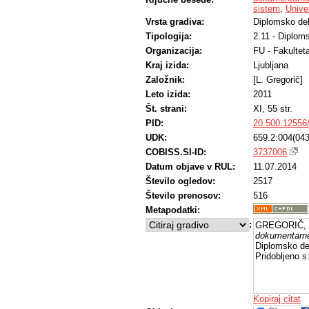
sistem
,
Unive
Vrsta gradiva:
Diplomsko de
Tipologija:
2.11 - Diplom
Organizacija:
FU - Fakultet
Kraj izida:
Ljubljana
Založnik:
[L. Gregorič]
Leto izida:
2011
Št. strani:
XI, 55 str.
PID:
20.500.12556
UDK:
659.2:004(043
COBISS.SI-ID:
3737006
Datum objave v RUL:
11.07.2014
Število ogledov:
2517
Število prenosov:
516
Metapodatki:
:
GREGORIČ, L
dokumentarne
Diplomsko del
Pridobljeno s
Kopiraj citat