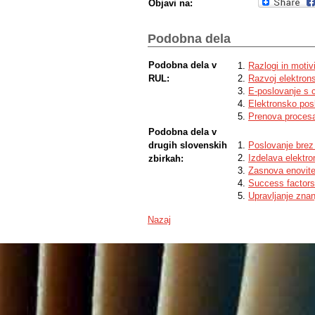
Objavi na:
Podobna dela
Podobna dela v
Razlogi in motiv
RUL:
Razvoj elektron
E-poslovanje s 
Elektronsko pos
Prenova procesa
Podobna dela v
drugih slovenskih
Poslovanje brez 
Izdelava elektro
zbirkah:
Zasnova enovite
Success factors 
Upravljanje znan
Nazaj