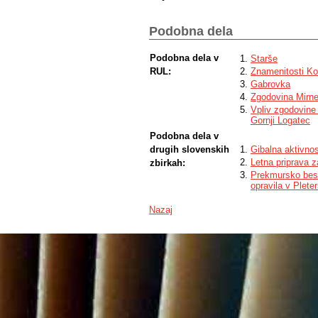
Podobna dela
Podobna dela v
Starše
RUL:
Znamenitosti Ko
Gabrovka
Zgodovina Mirne
Vpliv zgodovine 
Gornji Logatec
Podobna dela v
drugih slovenskih
Gibalna aktivnos
Letna priprava 
zbirkah:
Prekmursko bes
opravila v Plete
Nazaj