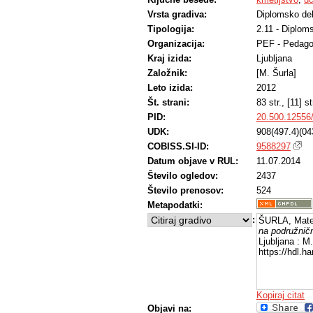
Vrsta gradiva:
Diplomsko de
Tipologija:
2.11 - Diplom
Organizacija:
PEF - Pedago
Kraj izida:
Ljubljana
Založnik:
[M. Šurla]
Leto izida:
2012
Št. strani:
83 str., [11] str
PID:
20.500.12556
UDK:
908(497.4)(04
COBISS.SI-ID:
9588297
Datum objave v RUL:
11.07.2014
Število ogledov:
2437
Število prenosov:
524
Metapodatki:
:
ŠURLA, Mate
na podružničn
Ljubljana : M
https://hdl.
Kopiraj citat
Objavi na: