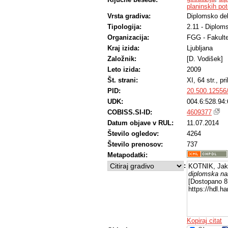
planinskih po
Vrsta gradiva:
Diplomsko de
Tipologija:
2.11 - Diplom
Organizacija:
FGG - Fakulte
Kraj izida:
Ljubljana
Založnik:
[D. Vodišek]
Leto izida:
2009
Št. strani:
XI, 64 str., pri
PID:
20.500.12556
UDK:
004.6:528.94:
COBISS.SI-ID:
4609377
Datum objave v RUL:
11.07.2014
Število ogledov:
4264
Število prenosov:
737
Metapodatki:
:
KOTNIK, Jak
diplomska na
[Dostopano 8 
https://hdl.
Kopiraj citat