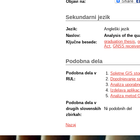
Objavi na:
Sekundarni jezik
Jezik:
Angleški jezik
Naslov:
Analysis of the qua
graduation thesis
,
g
Ključne besede:
Act
,
GNSS receive
Podobna dela
Podobna dela v
Spletne GIS sto
RUL:
Dopolnjevanje s
Analiza uporabn
Izdelava aplikac
Analiza metod 
Podobna dela v
drugih slovenskih
Ni podobnih del
zbirkah:
Nazaj