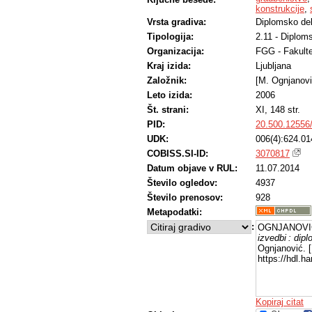
konstrukcije
,
Vrsta gradiva:
Diplomsko de
Tipologija:
2.11 - Diplom
Organizacija:
FGG - Fakulte
Kraj izida:
Ljubljana
Založnik:
[M. Ognjanovi
Leto izida:
2006
Št. strani:
XI, 148 str.
PID:
20.500.12556
UDK:
006(4):624.01
COBISS.SI-ID:
3070817
Datum objave v RUL:
11.07.2014
Število ogledov:
4937
Število prenosov:
928
Metapodatki:
:
OGNJANOVIĆ,
izvedbi : dip
Ognjanović. [
https://hdl.
Kopiraj citat