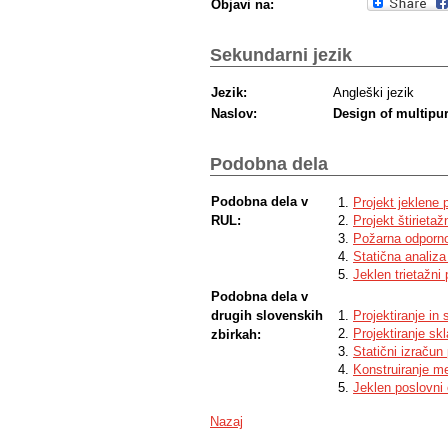
Objavi na:
Sekundarni jezik
Jezik:
Angleški jezik
Naslov:
Design of multipur
Podobna dela
Podobna dela v
Projekt jeklene
RUL:
Projekt štirieta
Požarna odporno
Statična analiza
Jeklen trietažni
Podobna dela v
drugih slovenskih
Projektiranje in 
Projektiranje sk
zbirkah:
Statični izračun
Konstruiranje m
Jeklen poslovni 
Nazaj