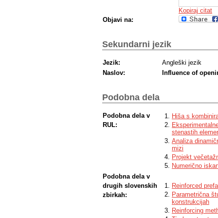
Kopiraj citat
Objavi na:
Sekundarni jezik
Jezik:
Angleški jezik
Naslov:
Influence of openi
Podobna dela
Podobna dela v
Hiša s kombinira
RUL:
Eksperimentalne 
stenastih eleme
Analiza dinamič
mizi
Projekt večetaž
Numerično iskanj
Podobna dela v
drugih slovenskih
Reinforced prefa
Parametrična štu
zbirkah:
konstrukcijah
Reinforcing meth