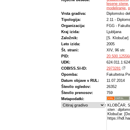
lesene stene
modeliranje
,
p
Vrsta gradiva:
Diplomsko de
Tipologija:
2.11 - Diplom
Organizacija:
FGG - Fakulte
Kraj izida:
Ljubljana
Založnik:
[S. Klobučar]
Leto izida:
2005
Št. strani:
XIV, 96 str.
PID:
20.500.12556
UDK:
624.011.1:624
COBISS.SI-ID:
2973281
Opomba:
Fakultetna Pr
Datum objave v RUL:
11.07.2014
Število ogledov:
26352
Število prenosov:
759
Metapodatki:
:
KLOBČAR, S
sten : diplom
Klobučar. [Do
https://hdl.