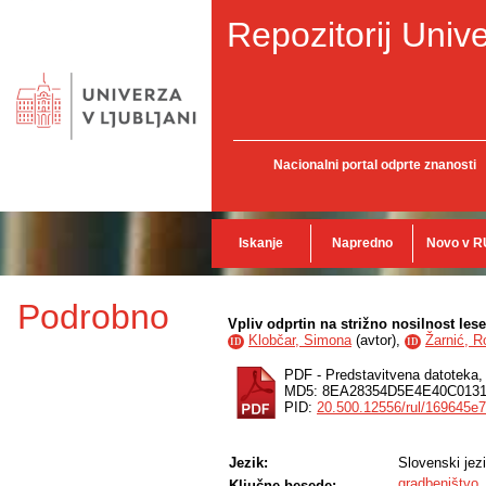
Repozitorij Unive
Nacionalni portal odprte znanosti
Iskanje
Napredno
Novo v R
Podrobno
Vpliv odprtin na strižno nosilnost les
Klobčar, Simona
(
avtor
),
Žarnić, R
ID
ID
PDF - Predstavitvena datoteka
MD5: 8EA28354D5E4E40C013
PID:
20.500.12556/rul/169645e
Jezik:
Slovenski jez
gradbeništvo
Ključne besede: