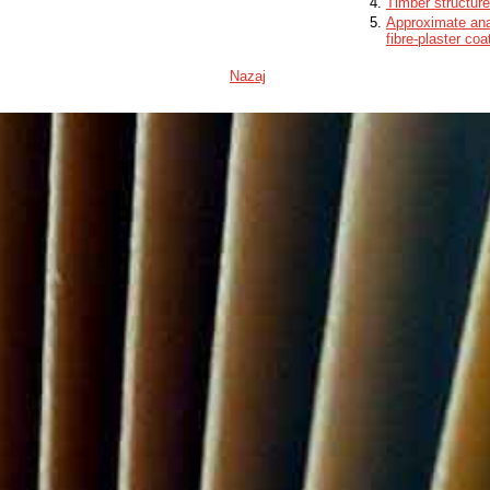
Timber structur
Approximate anal
fibre-plaster coa
Nazaj