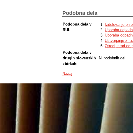
Podobna dela
Podobna dela v
Izdelovanje prilo
RUL:
Uporaba odpadni
Uporaba odpadni
Ustvarjanje z ra
Otroci, stari od 
Podobna dela v
drugih slovenskih
Ni podobnih del
zbirkah:
Nazaj