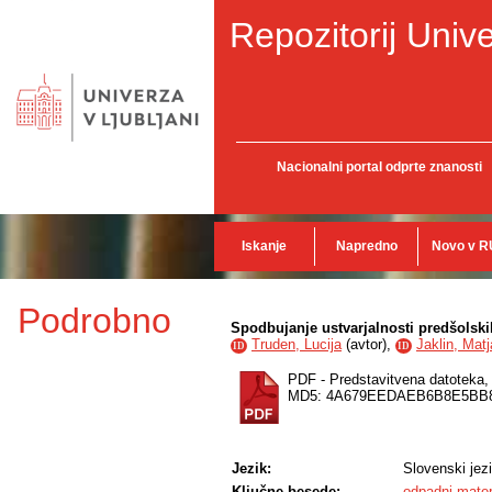
Repozitorij Unive
Nacionalni portal odprte znanosti
Iskanje
Napredno
Novo v R
Podrobno
Spodbujanje ustvarjalnosti predšolski
Truden, Lucija
(
avtor
),
Jaklin, Mat
ID
ID
PDF - Predstavitvena datoteka
MD5: 4A679EEDAEB6B8E5BB
Jezik:
Slovenski jez
Ključne besede:
odpadni materi