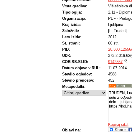
Vrsta gradiva:
Višješolska d
Tipologija:
2.11 - Diplom
Organizacija:
PEF - Pedago
Kraj izida:
Ljubljana
Založnik:
[L. Truden]
Leto izida:
2012
Št. strani:
66 str.
PID:
20.500.12556
UDK:
373.2.016:62(
COBISS.SI-ID:
9142857
Datum objave v RUL:
11.07.2014
Število ogledov:
4588
Število prenosov:
452
Metapodatki:
:
TRUDEN, Luc
delu z odpadn
delo. Ljublja
https://hdl.
Kopiraj citat
Objavi na: