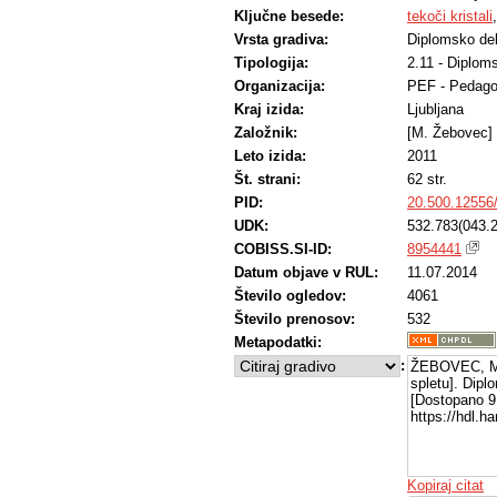
Ključne besede:
tekoči kristali
Vrsta gradiva:
Diplomsko de
Tipologija:
2.11 - Diplom
Organizacija:
PEF - Pedago
Kraj izida:
Ljubljana
Založnik:
[M. Žebovec]
Leto izida:
2011
Št. strani:
62 str.
PID:
20.500.12556
UDK:
532.783(043.2
COBISS.SI-ID:
8954441
Datum objave v RUL:
11.07.2014
Število ogledov:
4061
Število prenosov:
532
Metapodatki:
:
ŽEBOVEC, Ma
spletu]. Dipl
[Dostopano 9 
https://hdl.
Kopiraj citat