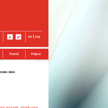
|
slv
eng
Pomoč
Prijava
omsko delo
ovni postopek
,
inšpekcijske