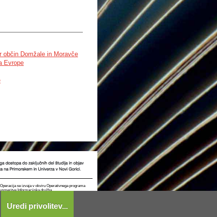
mer občin Domžale in Moravče
a Evrope
e
t. Operacija se izvaja v okviru Operativnega programa
e usmeritve Informacijska družba.
Uredi privolitev...