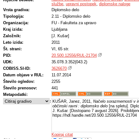
službe
,
upravni postopek
,
diplomske naloge
Vrsta gradiva:
Diplomsko delo
Tipologija:
2.11 - Diplomsko delo
Organizacija:
FU - Fakulteta za upravo
Kraj izida:
Ljubljana
Založnik:
[J. Kušar]
Leto izida:
2011
Št. strani:
VI, 65 str.
PID:
20.500.12556/RUL-21704
UDK:
35.078.3:352(043.2)
COBISS.SI-ID:
3626670
Datum objave v RUL:
11.07.2014
Število ogledov:
2255
Število prenosov:
441
Metapodatki:
:
KUŠAR, Janez, 2011,
Načelo sorazmernosti v i
občinski ravni : diplomsko delo
[na spletu]. Dipl
J. Kušar. [Dostopano 7 avgust 2026]. Pridobljen
https://hdl.handle.net/20.500.12556/RUL-21704
Kopiraj citat