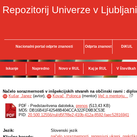
Repozitorij Univerze v Ljubljani
Nacionalni portal odprte znanosti
Odprta znanost
DiKUL
Iskanje
Napredno
Novo v RUL
Kaj je RUL
V številkah
Načelo sorazmernosti v inšpekcijskih stvareh na občinski ravni : dipl
Kušar, Janez
(
avtor
),
Kovač, Polonca
(
mentor
)
Več o mentorju...
ID
ID
PDF - Predstavitvena datoteka,
prenos
(513,43 KB)
MD5: DB16B41F42548B404CCA322FD9B3C53E
PID:
20.500.12556/rul/d5f7f8e2-410b-412a-8592-faec52816941
Jezik:
Slovenski jezik
načelo sorazmernosti
,
represivni ukrepi
,
prekršk
Ključne besede: