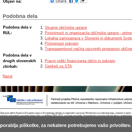
Objavi na:
Podobna dela
Podobna dela v
Skupne občinske uprave
RUL:
Pristojnosti in organizacija občinske uprave - pri
Lokalna samouprava v Sloveniji in dokumenti Svet
Pristojnosti pokrajin
Transparentnost načrta razvojnih programov občin
Podobna dela v
drugih slovenskih
Pravni vidiki financiranja občin in pokrajin
Gjerkeš za STA
zbirkah:
Nazaj
Operacijo delno financira Evropska unija iz Evropskega sklada za regionalni razvoj ter Ministrstvo za izobraževanje, znanost in špor
krepitve regionalnih razvojnih potencialov za obdobje 2007-2013, razvojne prioritete: Gospodarsko razvojna infrastruktura; prednostn
porablja piškotke, za nekatere potrebujemo vašo privolitev.
Kontakt
RSS
Piškotki
Pogoji uporabe
Mobilno