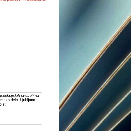
nšpekcijskih stvareh na
omsko delo. Ljubljana :
o s: