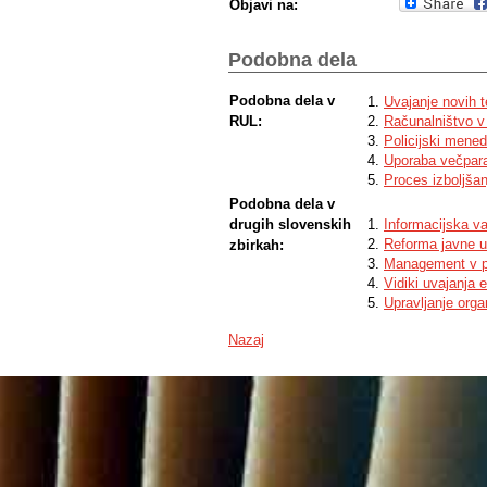
Objavi na:
Podobna dela
Podobna dela v
Uvajanje novih t
RUL:
Računalništvo v 
Policijski menedž
Uporaba večpara
Proces izboljša
Podobna dela v
drugih slovenskih
Informacijska v
Reforma javne u
zbirkah:
Management v po
Vidiki uvajanja 
Upravljanje organ
Nazaj