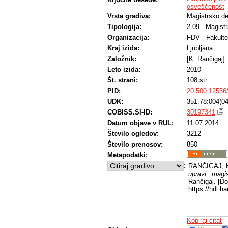
osveščenost
Vrsta gradiva:
Magistrsko de
Tipologija:
2.09 - Magist
Organizacija:
FDV - Fakulte
Kraj izida:
Ljubljana
Založnik:
[K. Rančigaj]
Leto izida:
2010
Št. strani:
108 str.
PID:
20.500.12556
UDK:
351.78:004(04
COBISS.SI-ID:
30197341
Datum objave v RUL:
11.07.2014
Število ogledov:
3212
Število prenosov:
850
Metapodatki:
:
RANČIGAJ, K
upravi : magi
Rančigaj. [Do
https://hdl.
Kopiraj citat