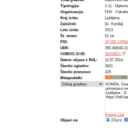
Tipologija:
2.11 - Diplom
Organizacija:
FDV - Fakulte
Kraj izida:
Ljubljana
Založnik:
[G. Konda]
Leto izida:
2013
Št. strani:
51 str.
PID:
20.500.12556
UDK:
355.40(043.2)
COBISS.SI-ID:
32150621
Datum objave v RUL:
11.07.2014
Število ogledov:
2621
Število prenosov:
220
Metapodatki:
:
KONDA, Greg
primerjava m
Ljubljana : G
https://hdl.
Kopiraj citat
Objavi na: