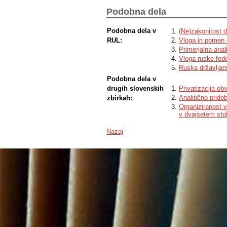
Podobna dela
Podobna dela v
(Ne)zakonitost 
RUL:
Vloga in pomen 
Primerjalna anal
Vloga ruske fede
Ruska državljan
Podobna dela v
drugih slovenskih
Privatizacija o
Analitično prido
zbirkah:
Organiziranost 
v dvajsetem stol
Nazaj