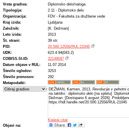
Vrsta gradiva:
Diplomsko delo/naloga
Tipologija:
2.11 - Diplomsko delo
Organizacija:
FDV - Fakulteta za družbene vede
Kraj izida:
Ljubljana
Založnik:
[K. Dežman]
Leto izida:
2013
Št. strani:
39 str.
PID:
20.500.12556/RUL-21045
UDK:
623.4:94(043.2)
COBISS.SI-ID:
32149597
Datum objave v RUL:
11.07.2014
Število ogledov:
3253
Število prenosov:
292
Metapodatki:
:
DEŽMAN, Karmen, 2013,
Revolucije v pehotni o
na taktiko : diplomsko delo
[na spletu]. Diplomsk
Dežman. [Dostopano 6 avgust 2026]. Pridobljen
https://hdl.handle.net/20.500.12556/RUL-21045
Kopiraj citat
Objavi na: