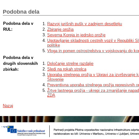
Podobna dela
Podobna dela v
Razvoj jurišnih pušk v zadnjem desetletju
RUL:
Zbiranje orožja
Severna Koreja in jedrsko orožje
Ugotavljanje skladnosti cestnih vozil v Republiki S
politike
Vloga in pomen ostrostrelstva v vojskovanju do ko
Podobna dela v
drugih slovenskih
Določanje strelne razdalje
Sledi na rokah strelca
zbirkah:
Uporaba strelnega orožja v Upravi za izvrševanje 
Slovenije
Preventivna uporaba strelnega orožja represivnih 
Žrtve lastnega orožja - ukrepi za zmanjšanje napad
ZDA
Nazaj