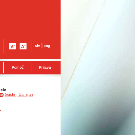
|
slv
eng
Pomoč
Prijava
delo
Guštin, Damijan
ID
-