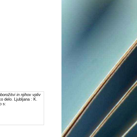
borožitvi in njihov vpliv
o delo. Ljubljana : K.
o s: