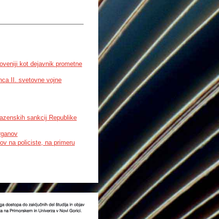
loveniji kot dejavnik prometne
nca II. svetovne vojne
kazenskih sankcij Republike
organov
ov na policiste, na primeru