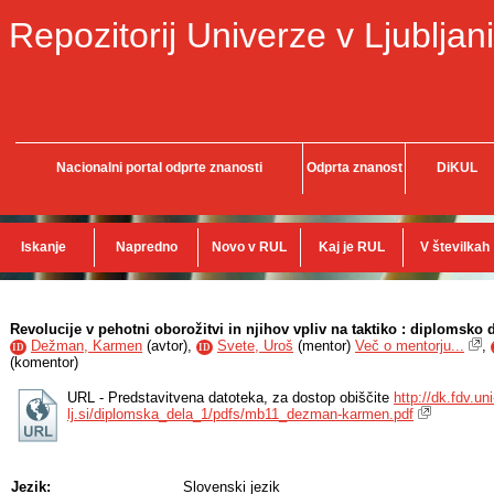
Repozitorij Univerze v Ljubljani
Nacionalni portal odprte znanosti
Odprta znanost
DiKUL
Iskanje
Napredno
Novo v RUL
Kaj je RUL
V številkah
Revolucije v pehotni oborožitvi in njihov vpliv na taktiko : diplomsko 
Dežman, Karmen
(
avtor
),
Svete, Uroš
(
mentor
)
Več o mentorju...
,
ID
ID
(
komentor
)
URL - Predstavitvena datoteka, za dostop obiščite
http://dk.fdv.uni
lj.si/diplomska_dela_1/pdfs/mb11_dezman-karmen.pdf
Jezik:
Slovenski jezik