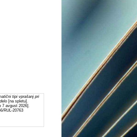
atični tipi vprašanj pri
delo
[na spletu].
o 7 avgust 2026].
556/RUL-20763