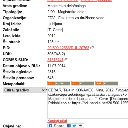
Vrsta gradiva:
Magistrsko delo/naloga
Tipologija:
2.09 - Magistrsko delo
Organizacija:
FDV - Fakulteta za družbene vede
Kraj izida:
Ljubljana
Založnik:
[T. Cerar]
Leto izida:
2012
Št. strani:
125 str.
PID:
20.500.12556/RUL-20763
UDK:
303(043.2)
COBISS.SI-ID:
31515741
Datum objave v RUL:
11.07.2014
Število ogledov:
2815
Število prenosov:
543
Metapodatki:
:
CERAR, Teja in KONAVEC, Nina, 2012,
Problem
oblikovanju anketnega vprašalnika : magistrsko 
Magistrsko delo. Ljubljana : T. Cerar. [Dostopan
Pridobljeno s: https://hdl.handle.net/20.500.12
Kopiraj citat
Objavi na: