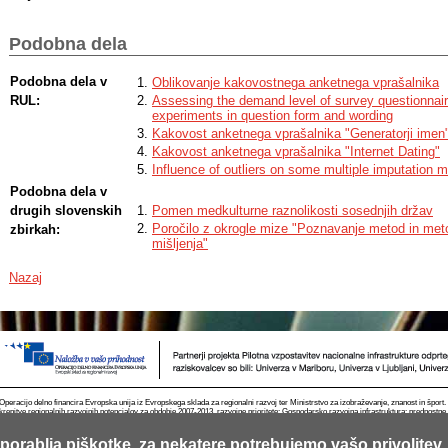
Podobna dela
Podobna dela v
Oblikovanje kakovostnega anketnega vprašalnika
RUL:
Assessing the demand level of survey questionnair
experiments in question form and wording
Kakovost anketnega vprašalnika "Generatorji imen
Kakovost anketnega vprašalnika "Internet Dating"
Influence of outliers on some multiple imputation 
Podobna dela v
drugih slovenskih
Pomen medkulturne raznolikosti sosednjih držav
Poročilo z okrogle mize "Poznavanje metod in metod
zbirkah:
mišljenja"
Nazaj
Operacijo delno financira Evropska unija iz Evropskega sklada za regionalni razvoj ter Ministrstvo za izobraževanje, znanost in špor
krepitve regionalnih razvojnih potencialov za obdobje 2007-2013, razvojne prioritete: Gospodarsko razvojna infrastruktura; prednostn
porablja piškotke, za nekatere potrebujemo vašo privolitev.