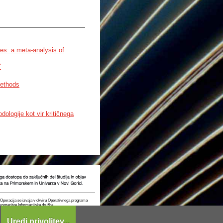
es: a meta-analysis of
"
methods
ologije kot vir kritičnega
t. Operacija se izvaja v okviru Operativnega programa
e usmeritve Informacijska družba.
Uredi privolitev...