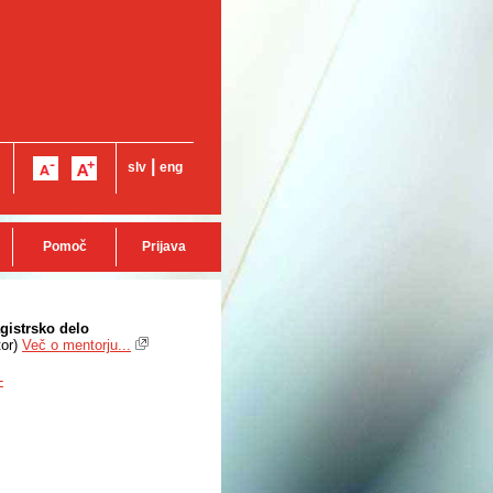
|
slv
eng
Pomoč
Prijava
gistrsko delo
or
)
Več o mentorju...
-