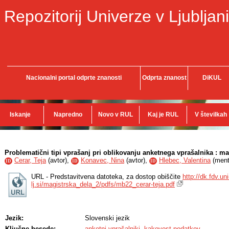
Repozitorij Univerze v Ljubljani
Nacionalni portal odprte znanosti
Odprta znanost
DiKUL
Iskanje
Napredno
Novo v RUL
Kaj je RUL
V številkah
Problematični tipi vprašanj pri oblikovanju anketnega vprašalnika : ma
Cerar, Teja
(
avtor
),
Konavec, Nina
(
avtor
),
Hlebec, Valentina
(
ment
ID
ID
ID
URL - Predstavitvena datoteka, za dostop obiščite
http://dk.fdv.uni
lj.si/magistrska_dela_2/pdfs/mb22_cerar-teja.pdf
Jezik:
Slovenski jezik
Ključne besede:
anketni vprašalniki
,
kakovost podatkov