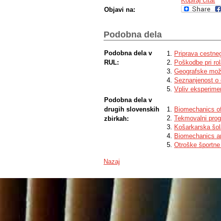
Kopiraj citat
Objavi na:
Podobna dela
Podobna dela v
Priprava cestne
RUL:
Poškodbe pri rol
Geografske možno
Seznanjenost o 
Vpliv eksperime
Podobna dela v
drugih slovenskih
Biomechanics of
Tekmovalni prog
zbirkah:
Košarkarska šol
Biomechanics and
Otroške športne
Nazaj