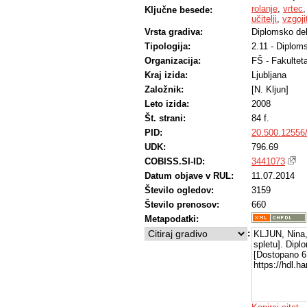
rolanje
,
vrtec
Ključne besede:
učitelji
,
vzgojit
Vrsta gradiva:
Diplomsko de
Tipologija:
2.11 - Diplom
Organizacija:
FŠ - Fakultet
Kraj izida:
Ljubljana
Založnik:
[N. Kljun]
Leto izida:
2008
Št. strani:
84 f.
PID:
20.500.12556
UDK:
796.69
COBISS.SI-ID:
3441073
Datum objave v RUL:
11.07.2014
Število ogledov:
3159
Število prenosov:
660
Metapodatki:
:
KLJUN, Nina
spletu]. Dipl
[Dostopano 6 
https://hdl.