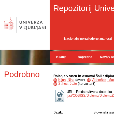
Repozitorij Unive
Nacionalni portal odprte znanosti
Iskanje
Napredno
Novo v R
Podrobno
Rolanje v vrtcu in osnovni šoli : dipl
Kljun, Nina
(
avtor
),
Videmšek, Mat
ID
ID
Štihec, Jože
(
konzultant
)
ID
URL - Predstavitvena datoteka,
lj.si/COBISS/Diplome/Diploma2
Jezik:
Slovenski jez