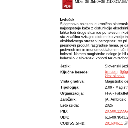
MD5: 0BD5E0F0BD1D0D1A687
Izvleček
Sjögrenova bolezen je kronična sistemsk
najpogosteje kaže z disfunkcijo eksokrini
lahko tudi druge sluznice po telesu in k
sta značilna vztrajno sistemsko vnetje 
oksidativnega stresa v patogenezi ter pri 
presnovni produkt razgradnje hema, je 
protivnetnimi in imunomodulatornimi učink
bolezni. Namen magistrske naloge je bil o
boleznijo v slovenski kohorti ter ovredn
parametri, aktivnostjo bolezni in prizade
Jezik:
Slovenski jez
neintervencijsko retrospektivno analizo 
Univerzitetnega kliničnega centra Ljublj
bilirubin
,
Sjög
Ključne besede:
smo pridobili izhodiščne vrednosti celokup
žlez slinavk
slikovne kazalnike bolezni, vključno z in
Vrsta gradiva:
Magistrsko de
slinavk. V statistično analizo smo vključ
Tipologija:
2.09 - Magist
leta. Mediana celokupnega bilirubina je z
direktnega bilirubina pa 2 μmol/L (interk
Organizacija:
FFA - Fakulte
referenčnega območja. Celokupni bilirubin 
Založnik:
[A. Ambrožič 
(r = −0,180; p = 0,040) in številom trom
bolezni ali ultrazvočnim seštevkom žlez s
Leto izida:
2026
bilirubina kot kadilci ali bivši kadilci (p
PID:
20.500.12556
letih spremljanja se mediana bilirubina ni
UDK:
616-097(043.2
povezana s spremembo ultrazvočnega seš
preučevani kohorti v spodnjem delu refe
COBISS.SI-ID:
281604611
sistemskega vnetja ter s kadilskim statu