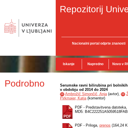
Repozitorij Unive
Nacionalni portal odprte znanosti
Iskanje
Napredno
Novo v R
Podrobno
Serumske ravni bilirubina pri bolnikih
v obdobju od 2014 do 2024
Ambrožič Simončič, Anja
(
avtor
),
Ž
ID
ID
Pirkmajer, Katja
(
komentor
)
PDF - Predstavitvena datoteka
MD5: B4C222251A5059518FAB
PDF - Priloga,
prenos
(164,24 K