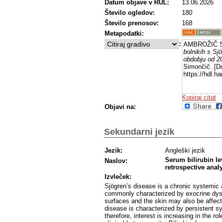
Datum objave v RUL:
13.06.2026
izraženostjo prizadetosti žlez slinavk. 
sklepanje o razlikah glede na zdravo popu
Število ogledov:
180
ustrezno kontrolno skupino in standardiz
Število prenosov:
168
Metapodatki:
:
AMBROŽIČ S
bolnikih s Sj
obdobju od 2
Simončič. [Do
https://hdl.
Kopiraj citat
Objavi na:
Sekundarni jezik
Jezik:
Angleški jezik
Serum bilirubin le
Naslov:
retrospective anal
Izvleček:
Sjögren’s disease is a chronic systemic
commonly characterized by exocrine dys
surfaces and the skin may also be affec
disease is characterized by persistent 
therefore, interest is increasing in the ro