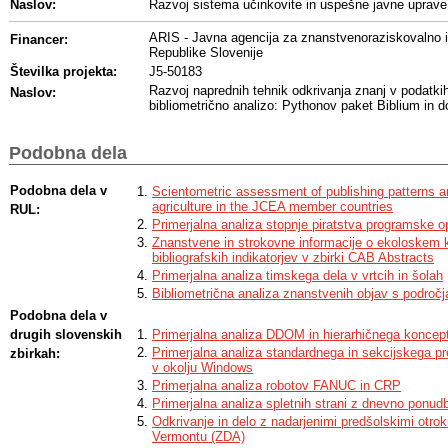
Naslov:
Razvoj sistema učinkovite in uspešne javne uprave
ARIS - Javna agencija za znanstvenoraziskovalno i
Financer:
Republike Slovenije
Številka projekta:
J5-50183
Razvoj naprednih tehnik odkrivanja znanj v podatki
Naslov:
bibliometrično analizo: Pythonov paket Biblium in
Podobna dela
Podobna dela v
Scientometric assessment of publishing patterns a
agriculture in the JCEA member countries
RUL:
Primerjalna analiza stopnje piratstva programske 
Znanstvene in strokovne informacije o ekoloskem k
bibliografskih indikatorjev v zbirki CAB Abstracts
Primerjalna analiza timskega dela v vrtcih in šolah
Bibliometrična analiza znanstvenih objav s področ
Podobna dela v
drugih slovenskih
Primerjalna analiza DDOM in hierarhičnega koncept
Primerjalna analiza standardnega in sekcijskega pr
zbirkah:
v okolju Windows
Primerjalna analiza robotov FANUC in CRP
Primerjalna analiza spletnih strani z dnevno ponu
Odkrivanje in delo z nadarjenimi predšolskimi otroki 
Vermontu (ZDA)