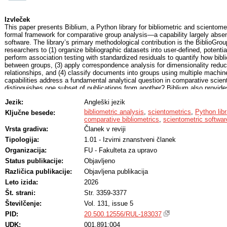
Izvleček
This paper presents Biblium, a Python library for bibliometric and scientomet
formal framework for comparative group analysis—a capability largely absent
software. The library’s primary methodological contribution is the BiblioGr
researchers to (1) organize bibliographic datasets into user-defined, potenti
perform association testing with standardized residuals to quantify how bibli
between groups, (3) apply correspondence analysis for dimensionality reduct
relationships, and (4) classify documents into groups using multiple machin
capabilities address a fundamental analytical question in comparative scient
distinguishes one subset of publications from another? Biblium also provid
environment supporting six major bibliographic databases (Scopus, Web o
Jezik:
Angleški jezik
Dimensions, Lens. org), descriptive bibliometrics, network analysis, tempor
user interface for researchers without programming expertise. Cross-library
bibliometric analysis
,
scientometrics
,
Python libr
Ključne besede:
five established Python bibliometric libraries demonstrated agreement on al
comparative bibliometrics
,
scientometric softwar
is openly available on GitHub and PyPI.
Vrsta gradiva:
Članek v reviji
Tipologija:
1.01 - Izvirni znanstveni članek
Organizacija:
FU - Fakulteta za upravo
Status publikacije:
Objavljeno
Različica publikacije:
Objavljena publikacija
Leto izida:
2026
Št. strani:
Str. 3359-3377
Številčenje:
Vol. 131, issue 5
PID:
20.500.12556/RUL-183037
UDK:
001.891:004