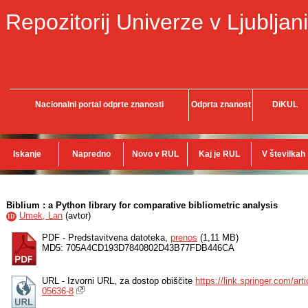
Repozitorij Univerze v Ljubljani
Nacionalni portal odprte znanosti
Odprta znanost
DiKUL
Iskanje
Napredno
Novo v RUL
Kaj je RUL
V številkah
Biblium : a Python library for comparative bibliometric analysis
Umek, Lan
(
avtor
)
ID
PDF - Predstavitvena datoteka,
prenos
(1,11 MB)
MD5: 705A4CD193D7840802D43B77FDB446CA
URL - Izvorni URL, za dostop obiščite
https://link.springer.com/ar
05636-8