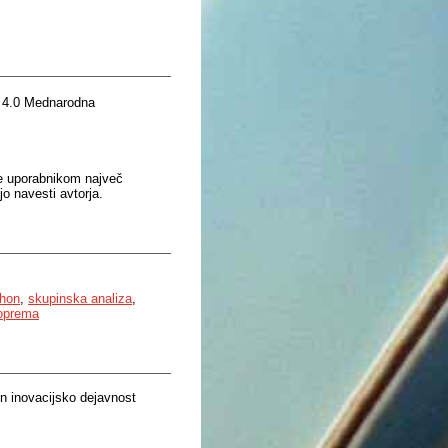
 4.0 Mednarodna
je uporabnikom največ
o navesti avtorja.
thon
,
skupinska analiza
,
 oprema
n inovacijsko dejavnost