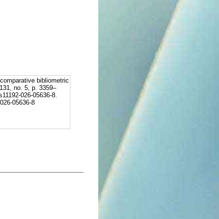
 comparative bibliometric
 131, no. 5, p. 3359–
s11192-026-05636-8.
2-026-05636-8