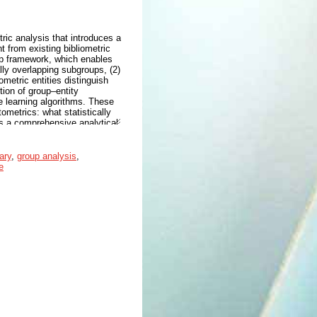
ric analysis that introduces a
 from existing bibliometric
oup framework, which enables
ally overlapping subgroups, (2)
ometric entities distinguish
ion of group–entity
e learning algorithms. These
ometrics: what statistically
es a comprehensive analytical
f Science, OpenAlex, PubMed,
al dynamics, and a graphical
 consistency testing against
ary
,
group analysis
,
l compared metrics. Biblium
e