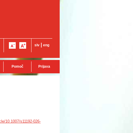
|
slv
eng
Pomoč
Prijava
ticle/10.1007/s11192-026-