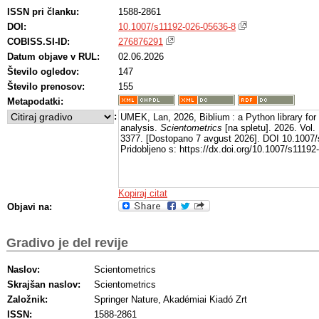
ISSN pri članku:
1588-2861
DOI:
10.1007/s11192-026-05636-8
COBISS.SI-ID:
276876291
Datum objave v RUL:
02.06.2026
Število ogledov:
147
Število prenosov:
155
Metapodatki:
:
UMEK, Lan, 2026, Biblium : a Python library for
analysis.
Scientometrics
[na spletu]. 2026. Vol.
3377. [Dostopano 7 avgust 2026]. DOI 10.1007/
Pridobljeno s: https://dx.doi.org/10.1007/s1119
Kopiraj citat
Objavi na:
Gradivo je del revije
Naslov:
Scientometrics
Skrajšan naslov:
Scientometrics
Založnik:
Springer Nature, Akadémiai Kiadó Zrt
ISSN:
1588-2861