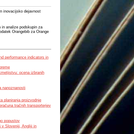
n inovacijsko dejavnost
h in analize podskupin za
 dodatek Orangebib za Orange
nd performance indicators in
opreme
metijstvu: ocena izbranih
ja nanoznanosti
a planiranja proizvodnje
eračuna tračnih transporterjev
dbo popustov
v Sloveniji, Angliji in