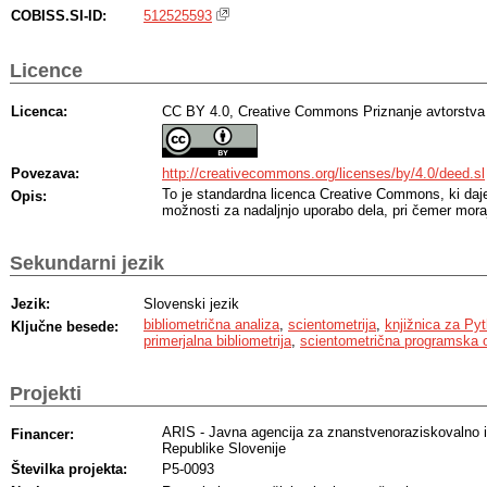
COBISS.SI-ID:
512525593
Licence
Licenca:
CC BY 4.0, Creative Commons Priznanje avtorstva
Povezava:
http://creativecommons.org/licenses/by/4.0/deed.sl
To je standardna licenca Creative Commons, ki da
Opis:
možnosti za nadaljnjo uporabo dela, pri čemer moraj
Sekundarni jezik
Jezik:
Slovenski jezik
bibliometrična analiza
,
scientometrija
,
knjižnica za Py
Ključne besede:
primerjalna bibliometrija
,
scientometrična programska
Projekti
ARIS - Javna agencija za znanstvenoraziskovalno i
Financer:
Republike Slovenije
Številka projekta:
P5-0093