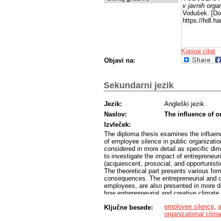
v javnih orga
Vodušek. [Do
https://hdl.
Kopiraj citat
Objavi na:
Sekundarni jezik
Jezik:
Angleški jezik
Naslov:
The influence of o
Izvleček:
The diploma thesis examines the influenc
of employee silence in public organizatio
considered in more detail as specific dim
to investigate the impact of entrepreneur
(acquiescent, prosocial, and opportunistic
The theoretical part presents various for
consequences. The entrepreneurial and cr
employees, are also presented in more de
how entrepreneurial and creative climate 
and opportunistic). The empirical resear
employee silence
,
Ključne besede:
feedback from 156 respondents employed i
organizational clima
Through the implementation of regression