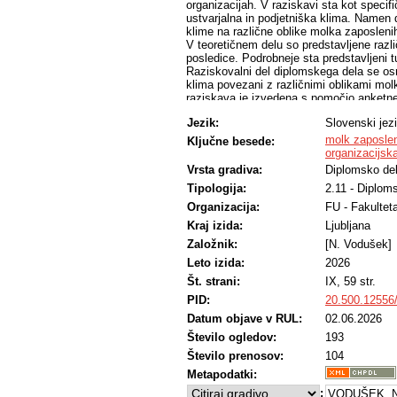
organizacijah. V raziskavi sta kot specif
ustvarjalna in podjetniška klima. Namen d
klime na različne oblike molka zaposlenih (
V teoretičnem delu so predstavljene razl
posledice. Podrobneje sta predstavljeni t
Raziskovalni del diplomskega dela se osr
klima povezani z različnimi oblikami molka
raziskava je izvedena s pomočjo anketneg
anketirancev, zaposlenih v različnih javni
Jezik:
Slovenski jez
Z izvedbo regresijske analize je bila ugo
privolitvenim in oportunističnim molkom
molk zaposle
Ključne besede:
dejavnik, ki zmanjšuje prosocialni molk.
organizacijsk
nastala pri podjetniški klimi. Za razliko 
Vrsta gradiva:
Diplomsko de
nastankom prosocialnega molka.
Tipologija:
2.11 - Diplom
Z diplomskim delom bo vodstvo v javnih o
klime pri obvladovanju molka zaposlenih.
Organizacija:
FU - Fakultet
najučinkoviteje zmanjšuje posamezne obli
Kraj izida:
Ljubljana
spodbujanjem ustrezne klime lahko prepre
pozitiven odnos do dela, temveč predsta
Založnik:
[N. Vodušek]
lahko vodi celo v korupcijo.
Leto izida:
2026
Št. strani:
IX, 59 str.
PID:
20.500.12556
Datum objave v RUL:
02.06.2026
Število ogledov:
193
Število prenosov:
104
Metapodatki:
:
VODUŠEK, N