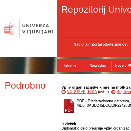
Repozitorij Unive
Nacionalni portal odprte znanosti
Iskanje
Napredno
Novo v R
Podrobno
Vpliv organizacijske klime na molk za
VODUŠEK, NIKA
(
avtor
),
Bogilovi
ID
ID
PDF - Predstavitvena datoteka
MD5: 0ABB245DD8A0F22428B
Izvleček
Diplomsko delo preučuje vpliv organizacij