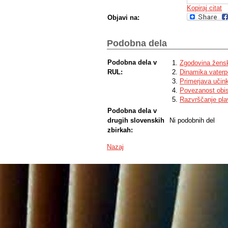
Kopiraj citat
Objavi na:
Podobna dela
Podobna dela v
Zgodovina žensk
RUL:
Dinamika vaterpo
Primerjava učink
Povezanost obis
Razvrščanje pla
Podobna dela v
drugih slovenskih
Ni podobnih del
zbirkah:
Nazaj