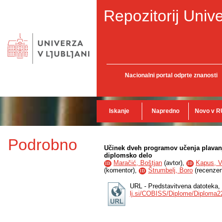
Repozitorij Unive
Nacionalni portal odprte znanosti
Iskanje
Napredno
Novo v R
Podrobno
Učinek dveh programov učenja plavanja
diplomsko delo
Maračić, Boštjan
(
avtor
),
Kapus, V
ID
ID
(
komentor
),
Štrumbelj, Boro
(
recenzen
ID
URL - Predstavitvena datoteka,
lj.si/COBISS/Diplome/Diploma2