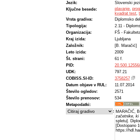
Jezik:
Slovenski jez
plavanje
,
pro
Ključne besede:
kvadrat test
,
Vrsta gradiva:
Diplomsko de
Tipologija:
2.11 - Diplom
Organizacija:
FŠ - Fakultet
Kraj izida:
Ljubljana
Založnik:
[B. Maračić]
Leto izida:
2009
Št. strani:
61 f.
PID:
20.500.12556
UDK:
797.21
COBISS.SI-ID:
3758257
Datum objave v RUL:
11.07.2014
Število ogledov:
2571
Število prenosov:
534
Metapodatki:
:
MARAČIĆ, Bo
začetnike, ki
spletu]. Dipl
[Dostopano 10
https://hdl.