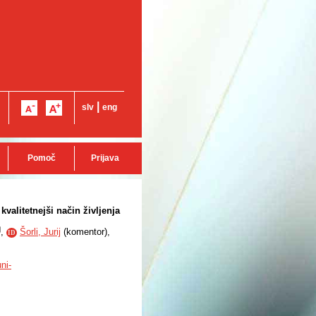
|
slv
eng
Pomoč
Prijava
valitetnejši način življenja
,
Šorli, Jurij
(
komentor
),
ID
ni-