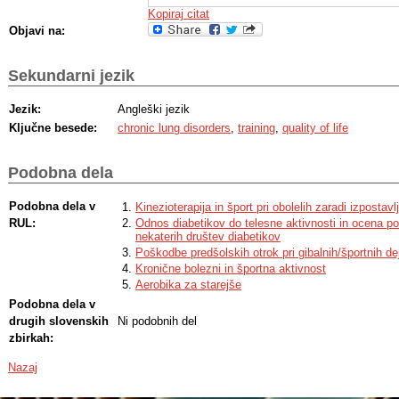
Kopiraj citat
Objavi na:
Sekundarni jezik
Jezik:
Angleški jezik
Ključne besede:
chronic lung disorders
,
training
,
quality of life
Podobna dela
Podobna dela v
Kinezioterapija in šport pri obolelih zaradi izpostav
RUL:
Odnos diabetikov do telesne aktivnosti in ocena po
nekaterih društev diabetikov
Poškodbe predšolskih otrok pri gibalnih/športnih 
Kronične bolezni in športna aktivnost
Aerobika za starejše
Podobna dela v
drugih slovenskih
Ni podobnih del
zbirkah:
Nazaj