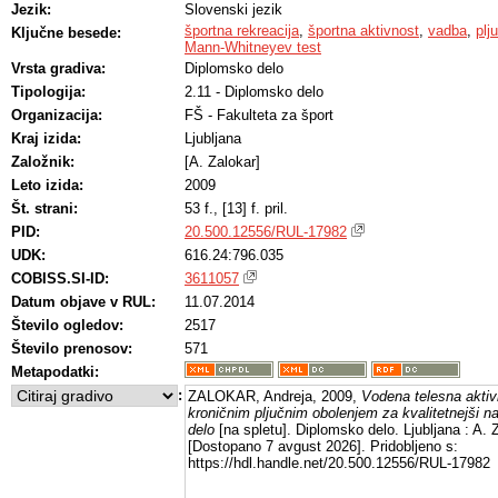
Jezik:
Slovenski jezik
športna rekreacija
,
športna aktivnost
,
vadba
,
plj
Ključne besede:
Mann-Whitneyev test
Vrsta gradiva:
Diplomsko delo
Tipologija:
2.11 - Diplomsko delo
Organizacija:
FŠ - Fakulteta za šport
Kraj izida:
Ljubljana
Založnik:
[A. Zalokar]
Leto izida:
2009
Št. strani:
53 f., [13] f. pril.
PID:
20.500.12556/RUL-17982
UDK:
616.24:796.035
COBISS.SI-ID:
3611057
Datum objave v RUL:
11.07.2014
Število ogledov:
2517
Število prenosov:
571
Metapodatki:
:
ZALOKAR, Andreja, 2009,
Vodena telesna aktiv
kroničnim pljučnim obolenjem za kvalitetnejši na
delo
[na spletu]. Diplomsko delo. Ljubljana : A. 
[Dostopano 7 avgust 2026]. Pridobljeno s:
https://hdl.handle.net/20.500.12556/RUL-17982