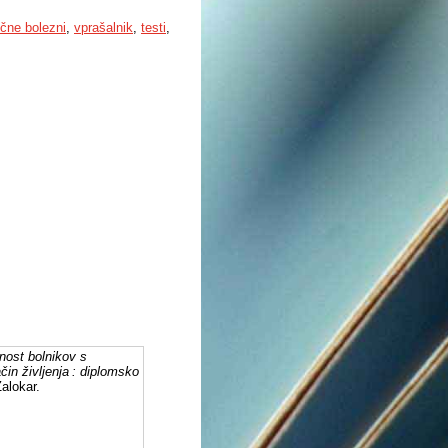
učne bolezni
,
vprašalnik
,
testi
,
nost bolnikov s
čin življenja : diplomsko
Zalokar.