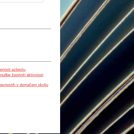
ljenosti azbestu
nudbe športnih aktivnosti
dejavnostih v domačem okolju