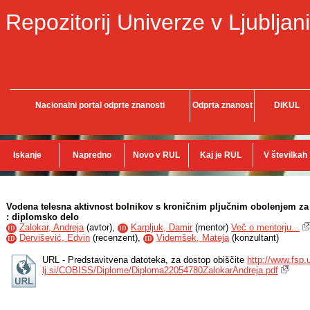
Repozitorij Univerze v Ljubljani
Nacionalni portal odprte znanosti
Odprta znanost
DiKUL
Iskanje
Napredno
Novo v RUL
Kaj je RUL
V številkah
Vodena telesna aktivnost bolnikov s kroničnim pljučnim obolenjem za k
: diplomsko delo
Zalokar, Andreja
(
avtor
),
Karpljuk, Damir
(
mentor
)
Več o mentorju...
ID
ID
Dervišević, Edvin
(
recenzent
),
Videmšek, Mateja
(
konzultant
)
ID
ID
URL - Predstavitvena datoteka, za dostop obiščite
http://www.fsp.u
lj.si/COBISS/Diplome/Diploma22054780ZalokarAndreja.pdf