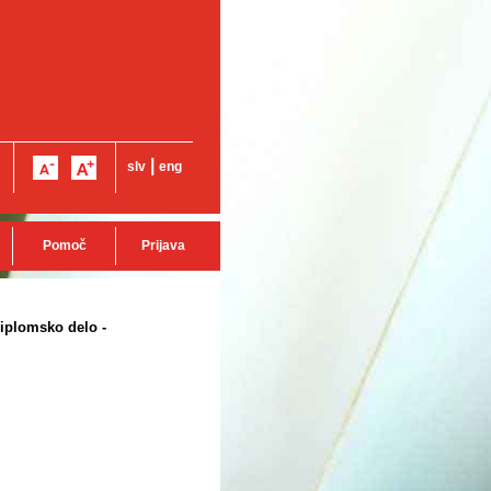
|
slv
eng
Pomoč
Prijava
diplomsko delo -