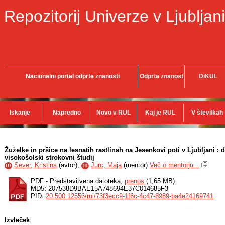
Repozitorij Univerze v Ljubljani
Nacionalni portal odprte znanosti
Odprta znanost
DiKUL
Iskanje
Napredno
Novo v RUL
Kaj je RUL
V številkah
Žuželke in pršice na lesnatih rastlinah na Jesenkovi poti v Ljubljani : 
visokošolski strokovni študij
Sever, Kristina
(
avtor
),
Jurc, Maja
(
mentor
)
Več o mentorju...
ID
ID
PDF - Predstavitvena datoteka,
prenos
(1,65 MB)
MD5: 207538D9BAE15A748694E37C014685F3
PID:
20.500.12556/rul/73f3ecc9-1f6c-4c47-8989-ba4e24169741
Izvleček