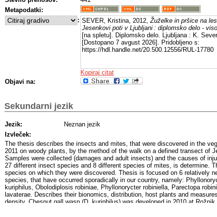
Metapodatki:
:
SEVER, Kristina, 2012,
Žuželke in pršice na les
Jesenkovi poti v Ljubljani : diplomsko delo - vis
[na spletu]. Diplomsko delo. Ljubljana : K. Sever
[Dostopano 7 avgust 2026]. Pridobljeno s:
https://hdl.handle.net/20.500.12556/RUL-17780
Kopiraj citat
Objavi na:
Sekundarni jezik
Jezik:
Neznan jezik
Izvleček:
The thesis describes the insects and mites, that were discovered in the ve
2011 on woody plants, by the method of the walk on a defined transect of J
Samples were collected (damages and adult insects) and the causes of inj
27 different insect species and 8 different species of mites, is determine. T
species on which they were discovered. Thesis is focused on 6 relatively n
species, that have occurred sporadically in our country, namely: Phyllonory
kuriphilus, Obolodiplosis robiniae, Phyllonorycter robiniella, Parectopa robi
lavaterae. Describes their bionomics, distribution, host plants and measures
density. Chesnut gall wasp (D. kuriphilus) was developed in 2010 at Rožnik i
species, that can cause significant economic damage. Other described pest
aesthetic appearance of the plant. The purpose of this thesis is to rervie