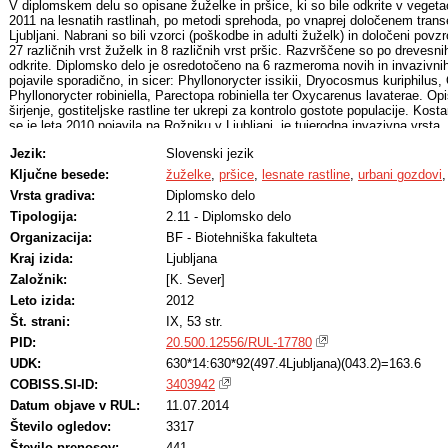
V diplomskem delu so opisane žuželke in pršice, ki so bile odkrite v vegetac
2011 na lesnatih rastlinah, po metodi sprehoda, po vnaprej določenem trans
Ljubljani. Nabrani so bili vzorci (poškodbe in adulti žuželk) in določeni povz
27 različnih vrst žuželk in 8 različnih vrst pršic. Razvrščene so po drevesnih
odkrite. Diplomsko delo je osredotočeno na 6 razmeroma novih in invazivnih 
pojavile sporadično, in sicer: Phyllonorycter issikii, Dryocosmus kuriphilus, 
Phyllonorycter robiniella, Parectopa robiniella ter Oxycarenus lavaterae. Op
širjenje, gostiteljske rastline ter ukrepi za kontrolo gostote populacije. Kosta
se je leta 2010 pojavila na Rožniku v Ljubljani, je tujerodna invazivna vrsta,
gospodarsko škodo. Ostali opisani škodljivi organizmi večinoma vplivajo na
Jezik:
Slovenski jezik
diplomske naloge je pregled povzročiteljev poškodb na lesnatih rastlinah v
in priporočila kako se lahko vpliva na velikost njihovih populacij z namen
Ključne besede:
žuželke
,
pršice
,
lesnate rastline
,
urbani gozdovi
gostiteljih.
Vrsta gradiva:
Diplomsko delo
Tipologija:
2.11 - Diplomsko delo
Organizacija:
BF - Biotehniška fakulteta
Kraj izida:
Ljubljana
Založnik:
[K. Sever]
Leto izida:
2012
Št. strani:
IX, 53 str.
PID:
20.500.12556/RUL-17780
UDK:
630*14:630*92(497.4Ljubljana)(043.2)=163.6
COBISS.SI-ID:
3403942
Datum objave v RUL:
11.07.2014
Število ogledov:
3317
Število prenosov:
441