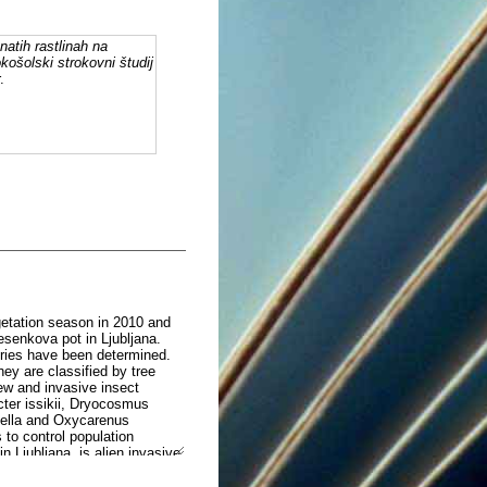
natih rastlinah na
okošolski strokovni študij
.
getation season in 2010 and
esenkova pot in Ljubljana.
uries have been determined.
hey are classified by tree
ew and invasive insect
cter issikii, Dryocosmus
niella and Oxycarenus
 to control population
n Ljubljana, is alien invasive
s mainly affecting the
w causes of damage on woody