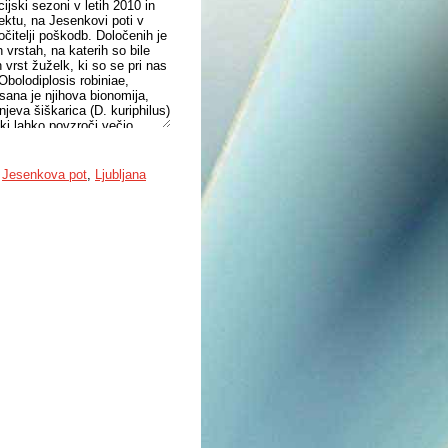
ijski sezoni v letih 2010 in
ektu, na Jesenkovi poti v
ročitelji poškodb. Določenih je
 vrstah, na katerih so bile
vrst žuželk, ki so se pri nas
Obolodiplosis robiniae,
isana je njihova bionomija,
njeva šiškarica (D. kuriphilus)
 ki lahko povzroči večjo
 estetski videz rastlin. Namen
 urbanem okolju, opis poškodb
om omejitve poškodb na
,
Jesenkova pot
,
Ljubljana