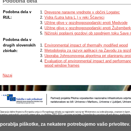
Podobna dela
Podobna dela v
Drevesne naravne vrednote v občini Logatec
RUL:
Vidra (Lutra lutra L.) v reki Ščavnici
Užitne glive v gozdnogospodarski enoti Medvode
Užitne glive v gozdnogospodarski enoti Žužemberk
Nižinski poplavni gozdovi ob spodnjem toku Save 
Podobna dela v
drugih slovenskih
Environmental impact of thermally modified wood
Metodologija za razvoj aplikacij na Zavodu za goz
zbirkah:
Uporaba Johnsonovega algoritma pri planiranju proi
Evaluation of environmental impact and performanc
wood window frames
Nazaj
Operacijo delno financira Evropska unija iz Evropskega sklada za regionalni razvoj ter Ministrstvo za izobraževanje, znanost in špor
krepitve regionalnih razvojnih potencialov za obdobje 2007-2013, razvojne prioritete: Gospodarsko razvojna infrastruktura; prednostn
porablja piškotke, za nekatere potrebujemo vašo privolitev.
Kontakt
RSS
Piškotki
Pogoji uporabe
Mobilno