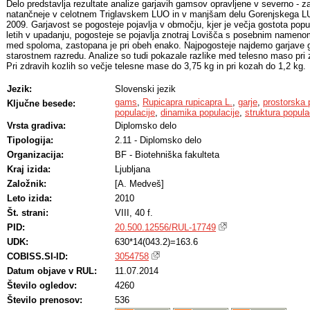
Delo predstavlja rezultate analize garjavih gamsov opravljene v severno - 
natančneje v celotnem Triglavskem LUO in v manjšam delu Gorenjskega LU
2009. Garjavost se pogosteje pojavlja v območju, kjer je večja gostota popul
letih v upadanju, pogosteje se pojavlja znotraj Lovišča s posebnim namenom
med spoloma, zastopana je pri obeh enako. Najpogosteje najdemo garjave
starostnem razredu. Analize so tudi pokazale razlike med telesno maso pri z
Pri zdravih kozlih so večje telesne mase do 3,75 kg in pri kozah do 1,2 kg.
Jezik:
Slovenski jezik
gams
,
Rupicapra rupicapra L.
,
garje
,
prostorska 
Ključne besede:
populacije
,
dinamika populacije
,
struktura popula
Vrsta gradiva:
Diplomsko delo
Tipologija:
2.11 - Diplomsko delo
Organizacija:
BF - Biotehniška fakulteta
Kraj izida:
Ljubljana
Založnik:
[A. Medveš]
Leto izida:
2010
Št. strani:
VIII, 40 f.
PID:
20.500.12556/RUL-17749
UDK:
630*14(043.2)=163.6
COBISS.SI-ID:
3054758
Datum objave v RUL:
11.07.2014
Število ogledov:
4260
Število prenosov:
536