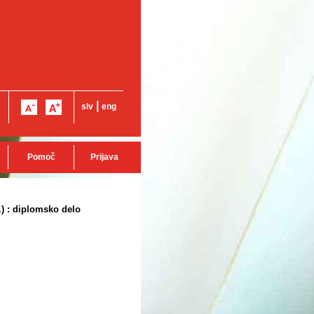
|
slv
eng
Pomoč
Prijava
.) : diplomsko delo