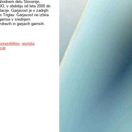
zahodnem delu Slovenije,
O, v obdobju od leta 2000 do
acije. Garjavost je v zadnjih
 Triglav. Garjavost ne izbira
 gamse v srednjem
dravih in garjavih gamsih.
porazdelitev
,
gostota
cije