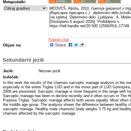
Metapodatki:
:
MEDVEŠ, Aljoša, 2010,
Gamsja garjavost v trig
(Rupicapra rupicapra L.) : diplomsko delo (visoko
[na spletu]. Diplomsko delo. Ljubljana : A. Medv
[Dostopano 6 avgust 2026]. Pridobljeno s:
https://hdl.handle.net/20.500.12556/RUL-17749
Kopiraj citat
Objavi na:
Sekundarni jezik
Jezik:
Neznan jezik
Izvleček:
In this work the results of the chamois sarcoptic manage analysis in the nor
especially in the entire Triglav LUO and in the minor part of LUO Gorenjska,
2009 are presented. Sarcoptic manage is more frequent in the range with hig
Sarcoptic manage has been in decline recently and it often occurs in The 
Purpose Triglav. Sarcoptic manage affects both sexes equally. Most often 
the middle age group. The analysis shows the difference between healthy 
sarcoptic manage. Healthy male chamoisć body weighs 3.75 kg and health
chamois affected by the sarcoptic manage.