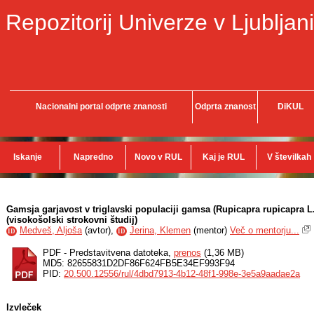
Repozitorij Univerze v Ljubljani
Nacionalni portal odprte znanosti
Odprta znanost
DiKUL
Iskanje
Napredno
Novo v RUL
Kaj je RUL
V številkah
Gamsja garjavost v triglavski populaciji gamsa (Rupicapra rupicapra L
(visokošolski strokovni študij)
Medveš, Aljoša
(
avtor
),
Jerina, Klemen
(
mentor
)
Več o mentorju...
ID
ID
PDF - Predstavitvena datoteka,
prenos
(1,36 MB)
MD5: 82655831D2DF86F624FB5E34EF993F94
PID:
20.500.12556/rul/4dbd7913-4b12-48f1-998e-3e5a9aadae2a
Izvleček