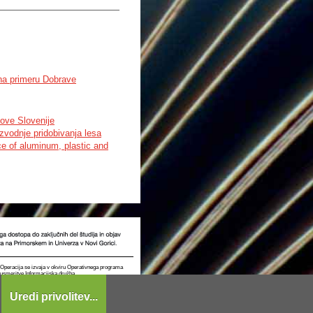
na primeru Dobrave
dove Slovenije
zvodnje pridobivanja lesa
e of aluminum, plastic and
t. Operacija se izvaja v okviru Operativnega programa
e usmeritve Informacijska družba.
Uredi privolitev...