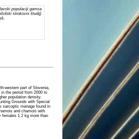
lavski populaciji gamsa
šolski strokovni študij)
eš.
th-western part of Slovenia,
 in the period from 2000 to
her population density.
Hunting Grounds with Special
is sarcoptic manage found in
chamois and chamois with
y females 1.2 kg more than