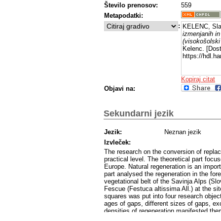
Število prenosov:
559
Metapodatki:
:
KELENC, Sla
izmenjanih in
(visokošolski 
Kelenc. [Dost
https://hdl.
Kopiraj citat
Objavi na:
Sekundarni jezik
Jezik:
Neznan jezik
Izvleček:
The research on the conversion of replac
practical level. The theoretical part focu
Europe. Natural regeneration is an importa
part analysed the regeneration in the for
vegetational belt of the Savinja Alps (S
Fescue (Festuca altissima All.) at the 
squares was put into four research object
ages of gaps, different sizes of gaps, ex
densities of regeneration manifested them
seed-bearing trees by beech (Fagus sylvati