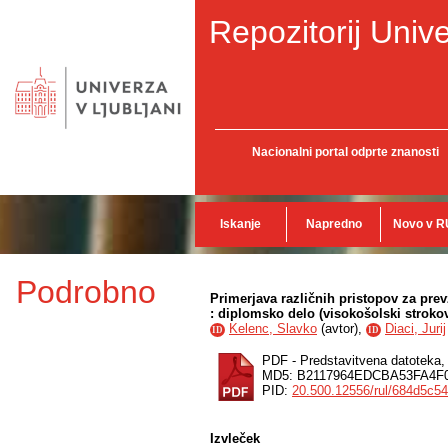
Repozitorij Unive
Nacionalni portal odprte znanosti
Iskanje
Napredno
Novo v R
Podrobno
Primerjava različnih pristopov za pr
: diplomsko delo (visokošolski strokov
Kelenc, Slavko
(
avtor
),
Diaci, Jurij
ID
ID
PDF - Predstavitvena datoteka
MD5: B2117964EDCBA53FA4F
PID:
20.500.12556/rul/684d5c5
Izvleček