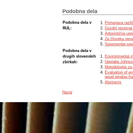
herbivores and insufficient light conditi
the investigated site varies between 0
Podobna dela
conversion (advance regeneration + underp
broadleaf saplings and consistent tendin
Podobna dela v
Primerjava razli
RUL:
Gozdni rezervat 
Arboristična ure
Za človeka nevar
Spremembe sest
Podobna dela v
drugih slovenskih
Environmental i
Uporaba Johnsono
zbirkah:
Metodologija za 
Evaluation of e
wood window fr
Abstracts
Nazaj