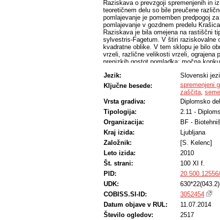
Raziskava o prevzgoji spremenjenih in izm
teoretičnem delu so bile preučene različ
pomlajevanje je pomemben predpogoj za iz
pomlajevanje v gozdnem predelu Krašica,
Raziskava je bila omejena na rastiščni t
sylvestris-Fagetum. V štiri raziskovalne 
kvadratne oblike. V tem sklopu je bilo obr
vrzeli, različne velikosti vrzeli, ograjena
prenizkih gostot pomladka: močna konku
(Fagus sylvatica L.) ter jelke (Abies alba
Jezik:
Slovenski jez
preskromne svetlobne razmere v malih ses
preučevanem rastišču se giblje v razpo
spremenjeni 
Ključne besede:
prevzgoje (naravni pomladek + podsaditev
zaščita
,
seme
dosledno izvajanje nege.
Vrsta gradiva:
Diplomsko de
Tipologija:
2.11 - Diplom
Organizacija:
BF - Biotehni
Kraj izida:
Ljubljana
Založnik:
[S. Kelenc]
Leto izida:
2010
Št. strani:
100 XI f.
PID:
20.500.12556
UDK:
630*22(043.2
COBISS.SI-ID:
3052454
Datum objave v RUL:
11.07.2014
Število ogledov:
2517