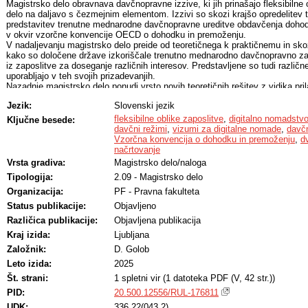
Magistrsko delo obravnava davčnopravne izzive, ki jih prinašajo fleksibilne 
delo na daljavo s čezmejnim elementom. Izzivi so skozi krajšo opredelitev 
predstavitev trenutne mednarodne davčnopravne ureditve obdavčenja doho
v okvir vzorčne konvencije OECD o dohodku in premoženju.
V nadaljevanju magistrsko delo preide od teoretičnega k praktičnemu in sko
kako so določene države izkoriščale trenutno mednarodno davčnopravno z
iz zaposlitve za doseganje različnih interesov. Predstavljene so tudi različn
uporabljajo v teh svojih prizadevanjih.
Nazadnje magistrsko delo ponudi vrsto novih teoretičnih rešitev z vidika pri
režimov in mednarodnega davčnega prava, ki jih lahko zasledimo v teoriji in 
Jezik:
Slovenski jezik
izzive rešile na način, ki bi delavcem v tovrstnih oblikah zaposlitve lahko 
varnosti, preprečile možnost dvojne obdavčitve, hkrati pa omejile možnost
fleksibilne oblike zaposlitve
,
digitalno nomadstv
Ključne besede:
načrtovanja.
davčni režimi
,
vizumi za digitalne nomade
,
davčn
Vzorčna konvencija o dohodku in premoženju
,
d
načrtovanje
Vrsta gradiva:
Magistrsko delo/naloga
Tipologija:
2.09 - Magistrsko delo
Organizacija:
PF - Pravna fakulteta
Status publikacije:
Objavljeno
Različica publikacije:
Objavljena publikacija
Kraj izida:
Ljubljana
Založnik:
D. Golob
Leto izida:
2025
Št. strani:
1 spletni vir (1 datoteka PDF (V, 42 str.))
PID:
20.500.12556/RUL-176811
UDK:
336.22(043.2)