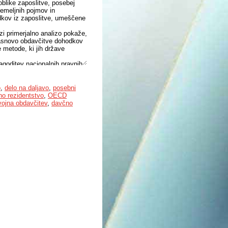
oblike zaposlitve, posebej
temeljnih pojmov in
dkov iz zaposlitve, umeščene
zi primerjalno analizo pokaže,
asnovo obdavčitve dohodkov
e metode, ki jih države
lagoditev nacionalnih pravnih
ki bi lahko izpostavljene
omogočile višjo stopnjo pravne
 agresivnega davčnega
o
,
delo na daljavo
,
posebni
o rezidentstvo
,
OECD
vojna obdavčitev
,
davčno