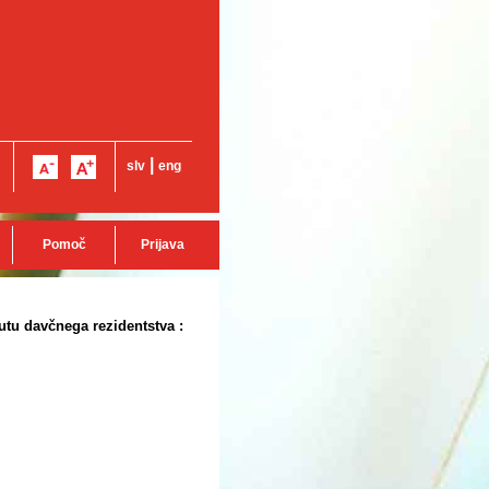
|
slv
eng
Pomoč
Prijava
tutu davčnega rezidentstva :