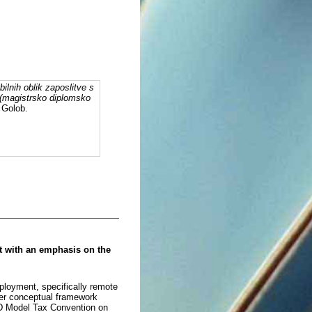
bilnih oblik zaposlitve s
 (magistrsko diplomsko
. Golob.
t with an emphasis on the
ployment, specifically remote
der conceptual framework
CD Model Tax Convention on