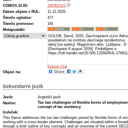
COBISS.SI-ID:
268301315
Datum objave v RUL:
11.12.2025
Število ogledov:
477
Število prenosov:
191
Metapodatki:
:
GOLOB, David, 2025,
Davčnopravni izzivi fleksi
poudarkom na institutu davčnega rezidentstva :
delo)
[na spletu]. Magistrsko delo. Ljubljana : D
[Dostopano 8 avgust 2026]. Pridobljeno s:
https://hdl.handle.net/20.500.12556/RUL-176811
Kopiraj citat
Objavi na:
Sekundarni jezik
Jezik:
Angleški jezik
Tax law challenges of flexible forms of employmen
Naslov:
concept of tax residency
Izvleček:
This thesis addresses the tax law challenges posed by flexible forms of em
working with a cross-border element. Challenges are situated within a broa
through a brief outline of key concepts and an overview of the current OE