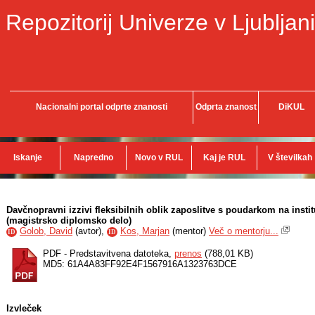
Repozitorij Univerze v Ljubljani
Nacionalni portal odprte znanosti
Odprta znanost
DiKUL
Iskanje
Napredno
Novo v RUL
Kaj je RUL
V številkah
Davčnopravni izzivi fleksibilnih oblik zaposlitve s poudarkom na insti
(magistrsko diplomsko delo)
Golob, David
(
avtor
),
Kos, Marjan
(
mentor
)
Več o mentorju...
ID
ID
PDF - Predstavitvena datoteka,
prenos
(788,01 KB)
MD5: 61A4A83FF92E4F1567916A1323763DCE
Izvleček