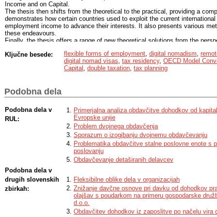
Income and on Capital.
The thesis then shifts from the theoretical to the practical, providing a com
demonstrates how certain countries used to exploit the current international
employment income to advance their interests. It also presents various me
these endeavours.
Finally, the thesis offers a range of new theoretical solutions from the pers
national legal regimes, as well as international tax law, that could resolve t
flexible forms of employment
,
digital nomadism
,
remot
Ključne besede:
manner that provides appropriate legal security for workers in such forms 
digital nomad visas
,
tax residency
,
OECD Model Conve
possibility of double taxation, and simultaneously limits opportunities for a
Capital
,
double taxation
,
tax planning
Podobna dela
Podobna dela v
Primerjalna analiza obdavčitve dohodkov od kapita
Evropske unije
RUL:
Problem dvojnega obdavčenja
Sporazum o izogibanju dvojnemu obdavčevanju
Problematika obdavčitve stalne poslovne enote s 
poslovanju
Obdavčevanje detaširanih delavcev
Podobna dela v
drugih slovenskih
Fleksibilne oblike dela v organizacijah
Znižanje davčne osnove pri davku od dohodkov pra
zbirkah:
olajšav s poudarkom na primeru gospodarske družb
d.o.o.
Obdavčitev dohodkov iz zaposlitve po načelu vira