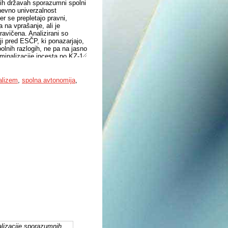
nih državah sporazumni spolni
nevno univerzalnost
er se prepletajo pravni,
 na vprašanje, ali je
avičena. Analizirani so
ji pred ESČP, ki ponazarjajo,
lnih razlogih, ne pa na jasno
iminalizacije incesta po KZ-1
 podrobneje obravnava sodobne
i in avtonomije, pa tudi pravni
alizem
,
spolna avtonomija
,
skih tveganj, varovanje
najstrožji poseg v svobodo
družinskem kontekstu lahko
tev njegove veljavnosti
minalizacija sporazumnih
rcriminalisation), saj
anljivih pa bi bilo mogoče
kazensko pravo sankcionira
ja resnično in veljavno
editev, ki kazensko
alnim pristopom, a hkrati
re predvsem za simbolno
alizacije sporazumnih