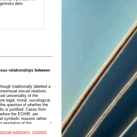
gistrsko delo.
uous relationships between
hough traditionally labelled a
onsensual sexual relations
sed universality of the
ere legal, moral, sociological,
 the question of whether the
ts is justified. Cases from
before the ECtHR, are
and symbolic reasons rather
n regulation of the
roportionality of such
sexual autonomy
,
consent.
temporary theories of
rinciple and autonomy, as well