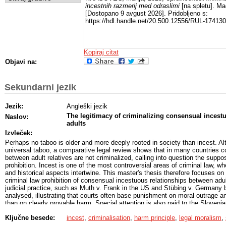
incestnih razmerij med odraslimi
[na spletu]. Ma
[Dostopano 9 avgust 2026]. Pridobljeno s:
https://hdl.handle.net/20.500.12556/RUL-174130
Kopiraj citat
Objavi na:
Sekundarni jezik
Jezik:
Angleški jezik
The legitimacy of criminalizing consensual incest
Naslov:
adults
Izvleček:
Perhaps no taboo is older and more deeply rooted in society than incest. Alt
universal taboo, a comparative legal review shows that in many countries c
between adult relatives are not criminalized, calling into question the suppo
prohibition. Incest is one of the most controversial areas of criminal law, wh
and historical aspects intertwine. This master's thesis therefore focuses on
criminal law prohibition of consensual incestuous relationships between adul
judicial practice, such as Muth v. Frank in the US and Stübing v. Germany 
analysed, illustrating that courts often base punishment on moral outrage 
than on clearly provable harm. Special attention is also paid to the Slovenia
criminalization of incest under the Criminal Code-1 and the question of the p
Ključne besede:
incest
,
criminalisation
,
harm principle
,
legal moralism
,
regulation. Based on these starting points, the work examines in detail con
criminalization, in particular liberalism with the principle of harm, offence p