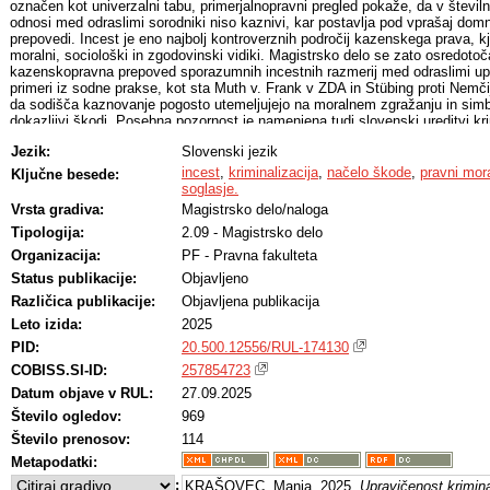
označen kot univerzalni tabu, primerjalnopravni pregled pokaže, da v števil
odnosi med odraslimi sorodniki niso kaznivi, kar postavlja pod vprašaj dom
prepovedi. Incest je eno najbolj kontroverznih področij kazenskega prava, kj
moralni, sociološki in zgodovinski vidiki. Magistrsko delo se zato osredotoča
kazenskopravna prepoved sporazumnih incestnih razmerij med odraslimi upr
primeri iz sodne prakse, kot sta Muth v. Frank v ZDA in Stübing proti Nemči
da sodišča kaznovanje pogosto utemeljujejo na moralnem zgražanju in simbo
dokazljivi škodi. Posebna pozornost je namenjena tudi slovenski ureditvi kr
ter vprašanju sorazmernosti takšne ureditve. Na podlagi teh izhodišč delo
Jezik:
Slovenski jezik
teorije kriminalizacije, zlasti liberalizem z načelom škode, načelom žaljivost
moralizem, utilitarizem in paternalizem.
incest
,
kriminalizacija
,
načelo škode
,
pravni mor
Ključne besede:
soglasje.
Ugotovitve kažejo, da tradicionalne utemeljitve, kot so preprečevanje genet
Vrsta gradiva:
Magistrsko delo/naloga
družinske enote in ohranjanje morale, ne zagotavljajo zadostne podlage za 
Tipologija:
2.09 - Magistrsko delo
posameznika. Posebej izstopa vprašanje soglasja: resnično soglasje je v 
vprašljivo zaradi razmerij moči in čustvene odvisnosti, a samodejna izključi
Organizacija:
PF - Pravna fakulteta
nesorazmerno zanemarja avtonomijo odraslih oseb. Analiza potrjuje, da kri
Status publikacije:
Objavljeno
incestnih razmerij med odraslimi pomeni primer pretirane kriminalizacije (ove
kazensko pravo posega na področje, kjer škoda ni jasno izkazana, varstvo r
Različica publikacije:
Objavljena publikacija
zagotoviti z drugimi pravnimi sredstvi. Primernejša rešitev bi bila, da naj 
Leto izida:
2025
zgolj prisilne in izkoriščevalske odnose, medtem ko je v primerih, kjer obsta
PID:
20.500.12556/RUL-174130
soglasje, treba spoštovati avtonomijo odraslih posameznikov. Slovenska ur
sankcionira le odnose z mladoletnimi sorodniki, se zato kaže kot bližja liber
COBISS.SI-ID:
257854723
odpira vprašanje, ali je poseben člen o krvoskrunstvu sploh potreben ali g
Datum objave v RUL:
27.09.2025
potrjevanje tabuja.
Število ogledov:
969
Število prenosov:
114
Metapodatki:
:
KRAŠOVEC, Manja, 2025,
Upravičenost krimin