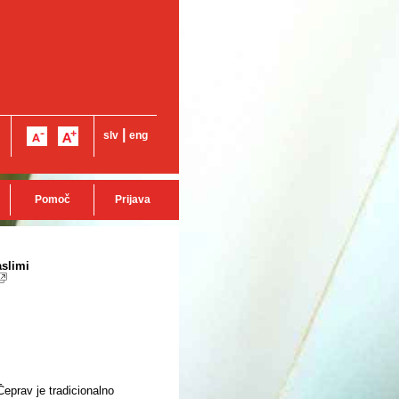
|
slv
eng
Pomoč
Prijava
aslimi
 Čeprav je tradicionalno