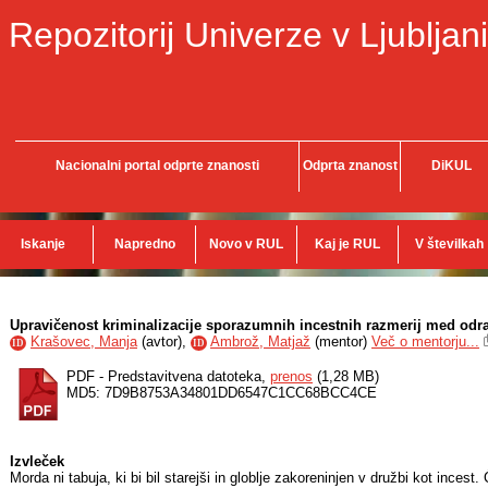
Repozitorij Univerze v Ljubljani
Nacionalni portal odprte znanosti
Odprta znanost
DiKUL
Iskanje
Napredno
Novo v RUL
Kaj je RUL
V številkah
Upravičenost kriminalizacije sporazumnih incestnih razmerij med odr
Krašovec, Manja
(
avtor
),
Ambrož, Matjaž
(
mentor
)
Več o mentorju...
ID
ID
PDF - Predstavitvena datoteka,
prenos
(1,28 MB)
MD5: 7D9B8753A34801DD6547C1CC68BCC4CE
Izvleček
Morda ni tabuja, ki bi bil starejši in globlje zakoreninjen v družbi kot incest.