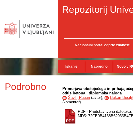
Repozitorij Unive
Nacionalni portal odprte znanosti
Iskanje
Napredno
Novo v R
Podrobno
Primerjava obstoječega in prihajajočeg
odtis betona : diplomska naloga
Šavli, Ruben
(
avtor
),
Bokan-Bosiljk
ID
ID
(
komentor
)
PDF - Predstavitvena datoteka
MD5: 72CE0B4138B62936B4F