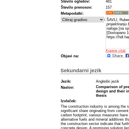
Število ogledov:
481
Število prenosov:
157
Metapodatki:
:
ŠAVLI, Rube
projektiranju 
naloga
[na spl
[Dostopano 10
https://hdl.
Kopiraj citat
Objavi na:
Sekundarni jezik
Jezik:
Angleški jezik
Comparison of pre
Naslov:
design and their i
thesis
Izvleček:
The construction industry is among the s
significant share originating from cemen
carbon footprint, various measures have 
alternative fuels and mineral additives th
the construction sector indicate that furt
concrete design. A promising solution lie