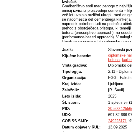
Izvleček
Gradbeništvo sodi med panoge z najvišji
emisij izvira iz proizvodnje cementa – k
več let uvajajo različni ukrepi, med drugi
se nadomešča del cementnega klinkerja. Š
napredek potreben tudi na področju učink
prehod z obstoječega pristopa, ki temelji
betona (prescriptive approach), na sodobn
(performance-based approach). V nalogi s
literature so opisane laboratorijske preis
based pri doseganju ustreznih reoloških l
Jezik:
Slovenski jez
karbonizaciji strjenega betona. Izračunan 
pristop, ki temelji na preverjanju lastnos
diplomske na
Ključne besede:
primerjavi z referenčnim betonom, proiz
betona
,
karbo
ki temelji na predpisani sestavi.
Vrsta gradiva:
Diplomsko de
Tipologija:
2.11 - Diplom
Organizacija:
FGG - Fakulte
Kraj izida:
Ljubljana
Založnik:
[R. Šavli]
Leto izida:
2025
Št. strani:
1 spletni vir (
PID:
20.500.12556
UDK:
691.32:666.97
COBISS.SI-ID:
249223171
Datum objave v RUL:
13.09.2025