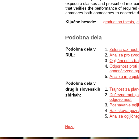
exposure classes and prescribed mix par
that verifies the performance of require
compares both approaches to concrete des
described that evaluate the effectivenes
Ključne besede:
graduation thesis
,
c
rheological properties of fresh concrete
of hardened concrete. The carbon footprin
the performance-based approach reduces 
compared to a reference concrete produce
Podobna dela
the current standard, which is based on 
Podobna dela v
Zelena razmesti
RUL:
Analiza proizvod
Ogljični odtis tr
Odpornost proti 
apnenčevega ag
Analiza in proje
Podobna dela v
drugih slovenskih
Trajnost za plan
Duševna motnja 
zbirkah:
odgovornost
Poznavanje oglji
Raziskava pozna
Analiza ogljičneg
Nazaj