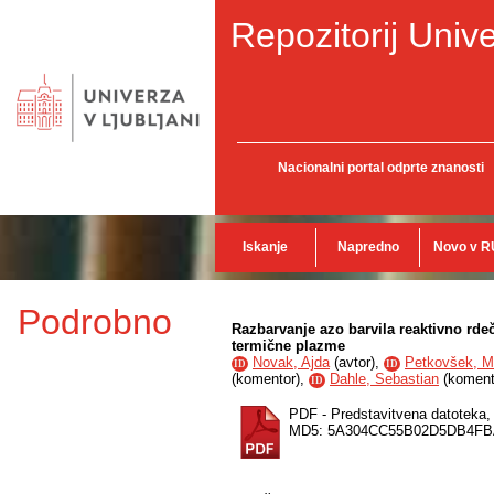
Repozitorij Unive
Nacionalni portal odprte znanosti
Iskanje
Napredno
Novo v R
Podrobno
Razbarvanje azo barvila reaktivno rde
termične plazme
Novak, Ajda
(
avtor
),
Petkovšek, M
ID
ID
(
komentor
),
Dahle, Sebastian
(
koment
ID
PDF - Predstavitvena datoteka
MD5: 5A304CC55B02D5DB4F