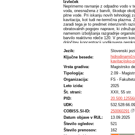
Izvleček
Neprimerno ravnanje z odpadno vodo v tek
voda, onesnažena z barvili, škoduje okol
pitne vode. Pri iskanju novih tehnologij
kavitacija, kot tudi ne-termična plazma. Z
zaradi tega je to predmet intenzivnih ra
obratovalnih pogojev naprave, ki združuje
namenom izboljšanja razgradnje organsk
barvilo reaktivno rdeče 120. V prvem kor
določitev koncentracij vodikovega peroksi
vodikovega peroksida med obratovanjem na
Jezik:
Slovenski jez
razbarvanja barvila v destilirani vodi ob r
reaktivno rdeče 120. Ugotovili smo, da 
hidrodinamičn
Ključne besede:
stopnjo razbarvanja barvila.
kavitacijsko-
Vrsta gradiva:
Magistrsko de
Tipologija:
2.09 - Magist
Organizacija:
FS - Fakulteta
Leto izida:
2025
Št. strani:
XXII, 55 str.
PID:
20.500.12556
UDK:
532.528:66.09
COBISS.SI-ID:
250060291
Datum objave v RUL:
13.09.2025
Število ogledov:
521
Število prenosov:
162