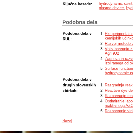
hydrodynamic cavit
Ključne besede:
Subsequently, the formation of hydrogen 
plasma device
,
hyd
investigated, and the decolourization effi
operating conditions and dye concentrat
operating parameters of the device can i
Podobna dela
Podobna dela v
Eksperimentalno
kemijskih učink
RUL:
Razvoj metode z
Vpliv barvanja z
Ag/TiO2
Zasnova in razv
izoliranega od o
Surface function
hydrodynamic ca
Podobna dela v
drugih slovenskih
Razgradnja reakt
Reactive dye de
zbirkah:
Razbarvanje rea
Optimiranje labo
reaktivnega AZO
Razbarvanje vin
Nazaj