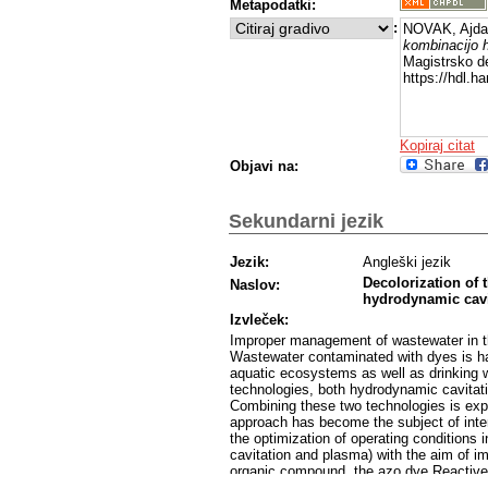
Metapodatki:
:
NOVAK, Ajda
kombinacijo h
Magistrsko de
https://hdl.
Kopiraj citat
Objavi na:
Sekundarni jezik
Jezik:
Angleški jezik
Decolorization of 
Naslov:
hydrodynamic cavi
Izvleček:
Improper management of wastewater in th
Wastewater contaminated with dyes is ha
aquatic ecosystems as well as drinking 
technologies, both hydrodynamic cavitat
Combining these two technologies is expe
approach has become the subject of inte
the optimization of operating conditions 
cavitation and plasma) with the aim of i
organic compound, the azo dye Reactive R
were established to determine the conce