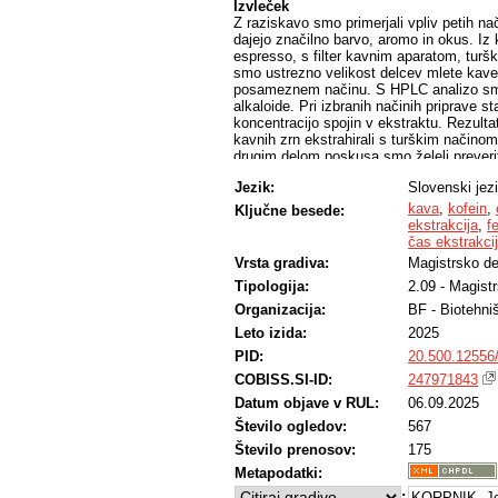
Izvleček
Z raziskavo smo primerjali vpliv petih na
dajejo značilno barvo, aromo in okus. Iz 
espresso, s filter kavnim aparatom, turšk
smo ustrezno velikost delcev mlete kave 
posameznem načinu. S HPLC analizo smo v
alkaloide. Pri izbranih načinih priprave s
koncentracijo spojin v ekstraktu. Rezulta
kavnih zrn ekstrahirali s turškim načino
drugim delom poskusa smo želeli preverit
katero pripravljamo kavni napitek in dolž
Jezik:
Slovenski jez
»french press«, vodo segreli na 80 °C, 90
min. Rezultati so pokazali, da med različ
kava
,
kofein
,
Ključne besede:
značilnih razlik v vsebnosti metabolitov.
ekstrakcija
,
f
največji delež vseh ekstrahiranih spojin, 
čas ekstrakci
Vrsta gradiva:
Magistrsko de
Tipologija:
2.09 - Magist
Organizacija:
BF - Biotehni
Leto izida:
2025
PID:
20.500.12556
COBISS.SI-ID:
247971843
Datum objave v RUL:
06.09.2025
Število ogledov:
567
Število prenosov:
175
Metapodatki:
:
KORPNIK, Je