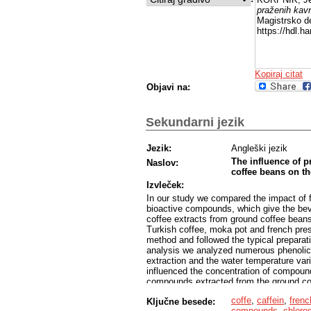
praženih kavn
Magistrsko de
https://hdl.
Kopiraj citat
Objavi na:
Sekundarni jezik
Jezik:
Angleški jezik
The influence of 
Naslov:
coffee beans on t
Izvleček:
In our study we compared the impact of f
bioactive compounds, which give the beve
coffee extracts from ground coffee beans
Turkish coffee, moka pot and french pres
method and followed the typical preparat
analysis we analyzed numerous phenolic 
extraction and the water temperature va
influenced the concentration of compound
compounds extracted from the ground cof
lowest content was obtained with the fil
coffe
,
caffein
,
frenc
Ključne besede:
determine the effect of water temperatur
compounds
,
chloro