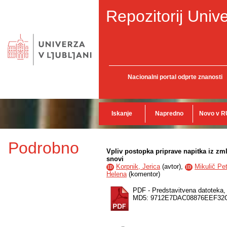
Repozitorij Unive
Nacionalni portal odprte znanosti
Iskanje
Napredno
Novo v R
Podrobno
Vpliv postopka priprave napitka iz zm
snovi
Korpnik, Jerica
(
avtor
),
Mikulič Pe
ID
ID
Helena
(
komentor
)
PDF - Predstavitvena datoteka
MD5: 9712E7DAC08876EEF32