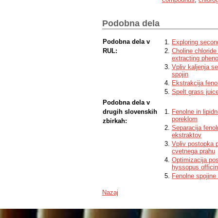
used the french press method, heated th
coffee for 4, 8, 12, and 16 min. The resu
between the different water temperature
Podobna dela
largest share of all extracted compounds
among the alkaloids.
Podobna dela v
Exploring secon
RUL:
Choline chloride
extracting phen
Vpliv kaljenja s
spojin
Ekstrakcija fenol
Spelt grass juice
Podobna dela v
drugih slovenskih
Fenolne in lipi
poreklom
zbirkah:
Separacija fenol
ekstraktov
Vpliv postopka 
cvetnega prahu
Optimizacija pos
hyssopus officin
Fenolne spojine v
Nazaj