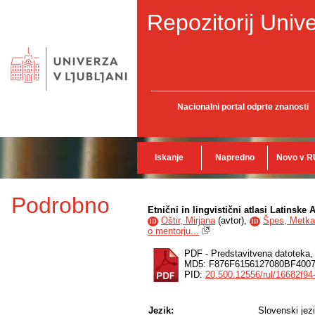
Repozitorij Unive
Nacionalni portal odprte znanosti
Iskanje
Napredno
Novo v R
Podrobno
Etnični in lingvistični atlasi Latinske
Oštir, Mirjana
(
avtor
),
Špes, Metka
ID
ID
o mentorju...
PDF - Predstavitvena datoteka
MD5: F876F6156127080BF400
PID:
20.500.12556/rul/16682f9
Jezik:
Slovenski jez