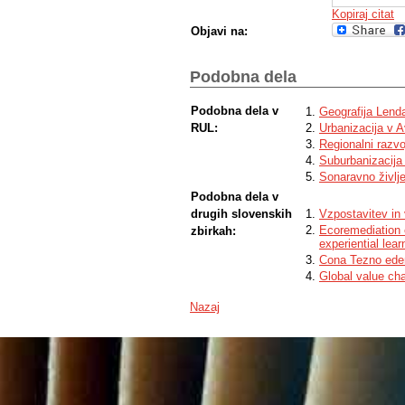
Kopiraj citat
Objavi na:
Podobna dela
Podobna dela v
Geografija Lend
RUL:
Urbanizacija v Av
Regionalni razvo
Suburbanizacija
Sonaravno življe
Podobna dela v
drugih slovenskih
Vzpostavitev in 
Ecoremediation 
zbirkah:
experiential lea
Cona Tezno eden
Global value cha
Nazaj