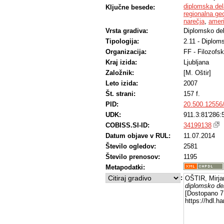
diplomska del
Ključne besede:
regionalna geo
narečja
,
amer
Vrsta gradiva:
Diplomsko de
Tipologija:
2.11 - Diplom
Organizacija:
FF - Filozofsk
Kraj izida:
Ljubljana
Založnik:
[M. Oštir]
Leto izida:
2007
Št. strani:
157 f.
PID:
20.500.12556
UDK:
911.3:81'286:
COBISS.SI-ID:
34199138
Datum objave v RUL:
11.07.2014
Število ogledov:
2581
Število prenosov:
1195
Metapodatki:
:
OŠTIR, Mirja
diplomsko de
[Dostopano 7 
https://hdl.