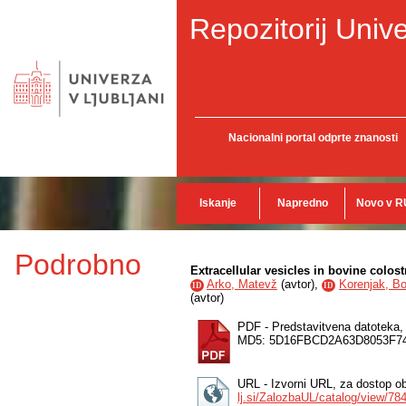
Repozitorij Unive
Nacionalni portal odprte znanosti
Iskanje
Napredno
Novo v R
Podrobno
Extracellular vesicles in bovine colos
Arko, Matevž
(
avtor
),
Korenjak, Bo
ID
ID
(
avtor
)
PDF - Predstavitvena datoteka
MD5: 5D16FBCD2A63D8053F7
URL - Izvorni URL, za dostop o
lj.si/ZalozbaUL/catalog/view/78