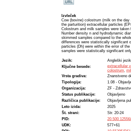
Izvleček
Cow (bovine) colostrum (milk on the day a
the parturition) extracellular particles (
Colostrum and milk samples were taken fr
Number density n and hydrodynamic diam
skimmed samples compared to the whole s
differences were statistically significant 
particles (Dh) were within the error of 
samples were statistically significant onl
Jezik:
Angleški jezik
extracellular 
Ključne besede:
colostrum
,
mi
Vrsta gradiva:
Znanstveno d
Tipologija:
1.08 - Objavl
Organizacija:
ZF - Zdravstv
Status publikacije:
Objavljeno
Različica publikacije:
Objavljena pub
Leto izida:
2025
Št. strani:
Str. 20-24
PID:
20.500.12556
UDK:
577+61