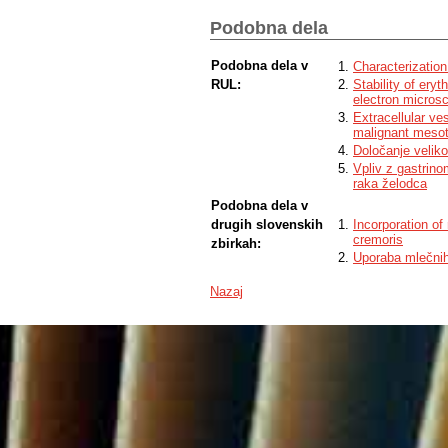
Podobna dela
Podobna dela v
Characterization
RUL:
Stability of ery
electron micros
Extracellular ve
malignant mesot
Določanje velikos
Vpliv z gastrino
raka želodca
Podobna dela v
drugih slovenskih
Incorporation of
cremoris
zbirkah:
Uporaba mlečnih
Nazaj