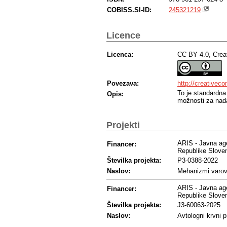
COBISS.SI-ID:
245321219
Licence
Licenca:
CC BY 4.0, Crea
Povezava:
http://creativec
To je standardna
Opis:
možnosti za nada
Projekti
ARIS - Javna age
Financer:
Republike Sloven
Številka projekta:
P3-0388-2022
Naslov:
Mehanizmi varov
ARIS - Javna age
Financer:
Republike Sloven
Številka projekta:
J3-60063-2025
Naslov:
Avtologni krvni p