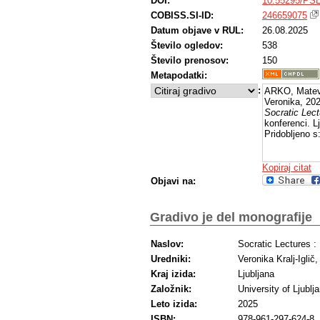
DOI:
10.55295/PSL
COBISS.SI-ID:
246659075
Datum objave v RUL:
26.08.2025
Število ogledov:
538
Število prenosov:
150
Metapodatki:
:
ARKO, Matev
Veronika, 202
Socratic Lect
konferenci. L
Pridobljeno s
Kopiraj citat
Objavi na:
Gradivo je del monografije
Naslov:
Socratic Lectures :
Uredniki:
Veronika Kralj-Iglič
Kraj izida:
Ljubljana
Založnik:
University of Ljublj
Leto izida:
2025
ISBN:
978-961-297-624-8