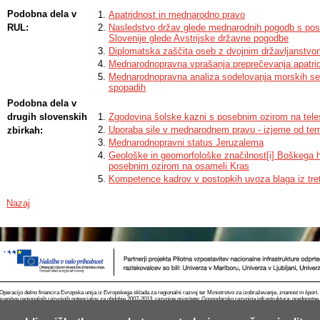
Agreements in 1975 and answers the question why such a renaming of the ho
Podobna dela v
Apatridnost in mednarodno pravo
under international law.
RUL:
Nasledstvo držav glede mednarodnih pogodb s pos
Slovenije glede Avstrijske državne pogodbe
Diplomatska zaščita oseb z dvojnim državljanstvo
Mednarodnopravna vprašanja preprečevanja apatrid
Mednarodnopravna analiza sodelovanja morskih se
spopadih
Podobna dela v
drugih slovenskih
Zgodovina šolske kazni s posebnim ozirom na tel
Uporaba sile v mednarodnem pravu - izjeme od tem
zbirkah:
Mednarodnopravni status Jeruzalema
Geološke in geomorfološke značilnost[i] Boškega hr
posebnim ozirom na osameli Kras
Kompetence kadrov v postopkih uvoza blaga iz tret
Nazaj
Operacijo delno financira Evropska unija iz Evropskega sklada za regionalni razvoj ter Ministrstvo za izobraževanje, znanost in špor
krepitve regionalnih razvojnih potencialov za obdobje 2007-2013, razvojne prioritete: Gospodarsko razvojna infrastruktura; prednostn