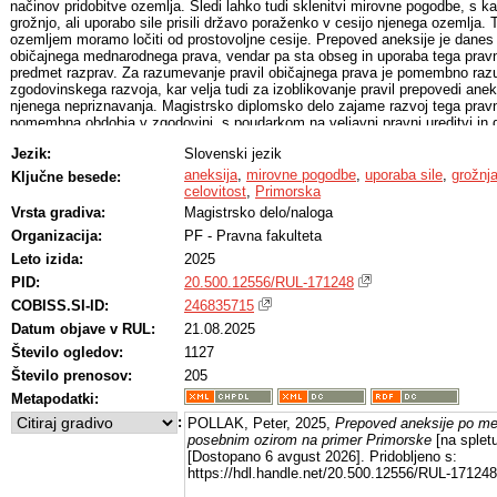
načinov pridobitve ozemlja. Sledi lahko tudi sklenitvi mirovne pogodbe, s 
grožnjo, ali uporabo sile prisili državo poraženko v cesijo njenega ozemlja.
ozemljem moramo ločiti od prostovoljne cesije. Prepoved aneksije je danes u
običajnega mednarodnega prava, vendar pa sta obseg in uporaba tega pravn
predmet razprav. Za razumevanje pravil običajnega prava je pomembno raz
zgodovinskega razvoja, kar velja tudi za izoblikovanje pravil prepovedi ane
njenega nepriznavanja. Magistrsko diplomsko delo zajame razvoj tega pravne
pomembna obdobja v zgodovini, s poudarkom na veljavni pravni ureditvi in d
prepovedi, obdela pa tudi vprašanje, ali gre pri prepovedi aneksije za ius 
Jezik:
Slovenski jezik
prava. V luči razprav v Sloveniji, glede preimenovanja praznika dan vrnitve
domovini” v “dan priključitve Primorske k matični domovini”, magistrsko dip
aneksija
,
mirovne pogodbe
,
uporaba sile
,
grožnj
Ključne besede:
ki so vodila do aneksije Primorske s strani Italije po sklenitvi Rapalske pog
celovitost
,
Primorska
prenos suverenosti nad ozemljem Primorske na Jugoslavijo, ki se je začel 
Vrsta gradiva:
Magistrsko delo/naloga
leta 1947 in zaključil s sklenitvijo Osimskih sporazumov leta 1975 ter odgov
Organizacija:
PF - Pravna fakulteta
preimenovanje praznika mednarodnopravno ni utemeljeno.
Leto izida:
2025
PID:
20.500.12556/RUL-171248
COBISS.SI-ID:
246835715
Datum objave v RUL:
21.08.2025
Število ogledov:
1127
Število prenosov:
205
Metapodatki:
:
POLLAK, Peter, 2025,
Prepoved aneksije po m
posebnim ozirom na primer Primorske
[na spletu
[Dostopano 6 avgust 2026]. Pridobljeno s:
https://hdl.handle.net/20.500.12556/RUL-171248