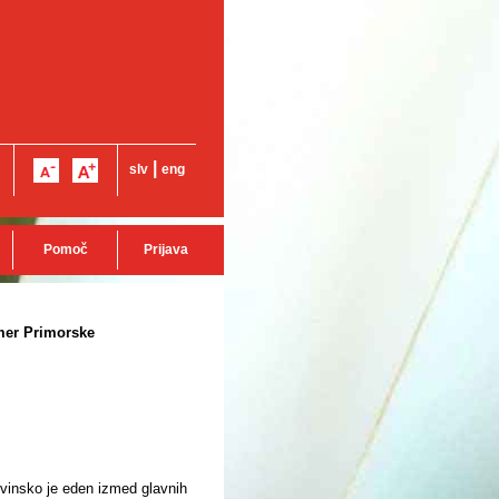
|
slv
eng
Pomoč
Prijava
mer Primorske
ovinsko je eden izmed glavnih