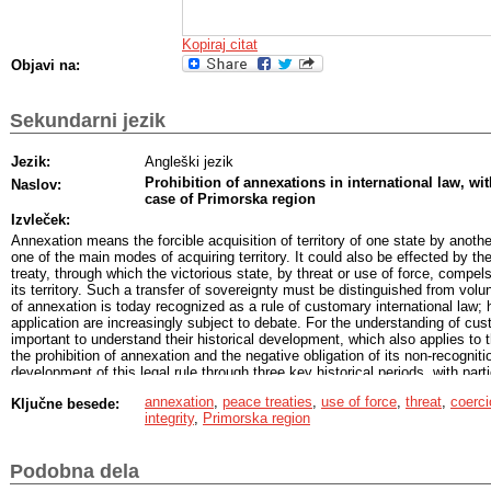
Kopiraj citat
Objavi na:
Sekundarni jezik
Jezik:
Angleški jezik
Prohibition of annexations in international law, wi
Naslov:
case of Primorska region
Izvleček:
Annexation means the forcible acquisition of territory of one state by another
one of the main modes of acquiring territory. It could also be effected by t
treaty, through which the victorious state, by threat or use of force, compel
its territory. Such a transfer of sovereignty must be distinguished from volu
of annexation is today recognized as a rule of customary international law;
application are increasingly subject to debate. For the understanding of cust
important to understand their historical development, which also applies to t
the prohibition of annexation and the negative obligation of its non-recogniti
development of this legal rule through three key historical periods, with par
current legal framework and two recent violations of the prohibition, it also
annexation
,
peace treaties
,
use of force
,
threat
,
coerci
Ključne besede:
whether the prohibition of annexation constitutes a ius cogens rule of internat
integrity
,
Primorska region
public debates in Slovenia concerning the renaming of the holiday "Day of t
Homeland" to "Day of the Annexation of Primorska to the Homeland," the thes
events that led to the annexation of Primorska by Italy following the conclus
Podobna dela
(1920), and the subsequent transfer of sovereignty over the territory of Pri
which began with the 1947 Peace Treaty of Paris and concluded with the si