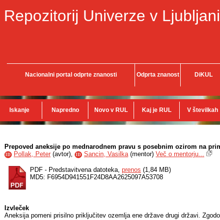
Repozitorij Univerze v Ljubljani
Nacionalni portal odprte znanosti
Odprta znanost
DiKUL
Iskanje
Napredno
Novo v RUL
Kaj je RUL
V številkah
Prepoved aneksije po mednarodnem pravu s posebnim ozirom na pri
Pollak, Peter
(
avtor
),
Sancin, Vasilka
(
mentor
)
Več o mentorju...
ID
ID
PDF - Predstavitvena datoteka,
prenos
(1,84 MB)
MD5: F6954D941551F24D8AA2625097A53708
Izvleček
Aneksija pomeni prisilno priključitev ozemlja ene države drugi državi. Zgod