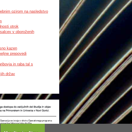
liday is not appropriate
ebnim ozirom na nasledstvo
m
nosti otrok
salcev v oboroženih
esno kazen
eljne prepovedi
ibovja in raba tal s
jih držav
t. Operacija se izvaja v okviru Operativnega programa
e usmeritve Informacijska družba.