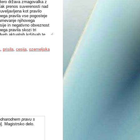
katero država zmagovalka z
 Tak prenos suverenosti nad
veljavljena kot pravilo
ega pravila vse pogosteje
umevanje njihovega
ksije in negativno obveznost
ga pravila skozi tri
veh aktualnih kršitvah te
cogens pravilo mednarodnega
 Primorske k matični
lomsko delo oriše dogajanja,
a
,
prisila
,
cesija
,
ozemeljska
odbe (1920), ter kasnejši
s Pariško mirovno pogodbo iz
ori na vprašanje, zakaj
ednarodnem pravu s
]. Magistrsko delo.