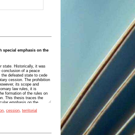
th special emphasis on the
 state. Historically, it was
he conclusion of a peace
s the defeated state to cede
ntary cession. The prohibition
 however, its scope and
omary law rules, it is
he formation of the rules on
on. This thesis traces the
ticular emphasis on the
 addresses the question of
on
,
cession
,
territorial
ional law. In the light of
he Return of Primorska to the
is outlines the historical
ion of the Treaty of Rapallo
morska region to Yugoslavia,
gning of the Osimo