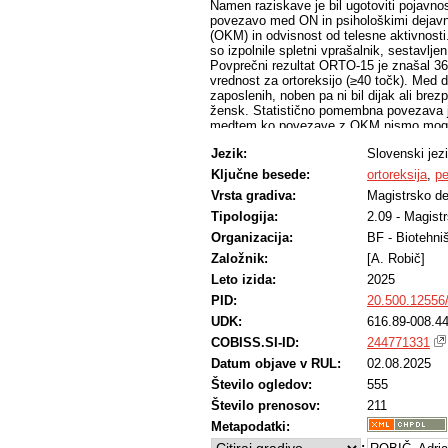
Namen raziskave je bil ugotoviti pojavnos
povezavo med ON in psihološkimi dejavn
(OKM) in odvisnost od telesne aktivnosti.
so izpolnile spletni vprašalnik, sestavl
Povprečni rezultat ORTO-15 je znašal 36
vrednost za ortoreksijo (≥40 točk). Med 
zaposlenih, noben pa ni bil dijak ali bre
žensk. Statistično pomembna povezava je 
medtem ko povezave z OKM nismo mogli po
%) je bila telesno aktivna, vendar povez
Jezik:
Slovenski jez
= 0,480). Prav tako 78,9 % posameznikov
se svoje diagnoze ON ne zaveda. Rezultat
Ključne besede:
ortoreksija
,
pe
predvsem ženskami, in da je pogosto pov
Vrsta gradiva:
Magistrsko de
OKM, ob hkrati nizki ravni zavedanja in v
Tipologija:
2.09 - Magist
Organizacija:
BF - Biotehni
Založnik:
[A. Robič]
Leto izida:
2025
PID:
20.500.12556
UDK:
616.89-008.44
COBISS.SI-ID:
244771331
Datum objave v RUL:
02.08.2025
Število ogledov:
555
Število prenosov:
211
Metapodatki:
: