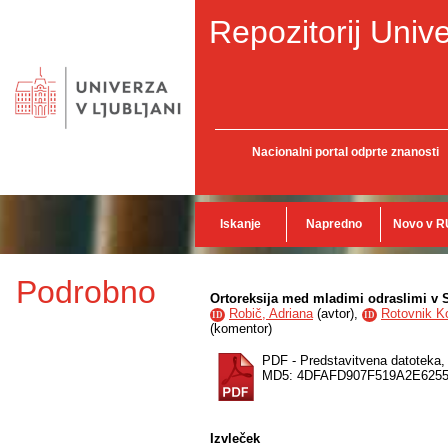
Repozitorij Unive
Nacionalni portal odprte znanosti
Iskanje
Napredno
Novo v R
Podrobno
Ortoreksija med mladimi odraslimi v S
Robič, Adriana
(
avtor
),
Rotovnik K
ID
ID
(
komentor
)
PDF - Predstavitvena datoteka
MD5: 4DFAFD907F519A2E6255
Izvleček