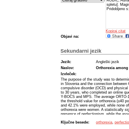
ROBIČ, Adria
spletu]. Magi
Pridobljeno s
Kopiraj citat
Objavi na:
Sekundarni jezik
Jezik:
Angleški jezik
Naslov:
Orthorexia among 
Izvleček:
The purpose of the study was to determi
in Slovenia and the connection between 
compulsive disorder (OCD) and physical a
to 30 years, who completed an online qu
Y-BOCS and MPS. The average ORTO-15 s
the threshold value for orthorexia (≥40 
and 42.1% were employed, while none of
orthorexia were women. A statistically si
presence of perfectionism, while the ass
individuals with orthorexia (76.5%) were 
Ključne besede:
orthorexia
,
perfecti
was not statistically significant (p = 0.4
form of treatment, and none of them were