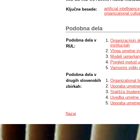
indicate that successful change managem
adaptive leadership strategy that aligns 
artificial intelligence
Ključne besede:
The thesis contributes to understanding 
organizational cultu
the scope of adoption and usage of AI in 
Podobna dela
Podobna dela v
Organizacijski 
institucijah
RUL:
Vloga umetne in
Modeli upravlja
Pregled metod u
Varnostni vidiki
Podobna dela v
drugih slovenskih
Organizational 
Uporaba umetne 
zbirkah:
Stališča študent
Uvedba umetne i
Uporaba umetne 
Nazaj