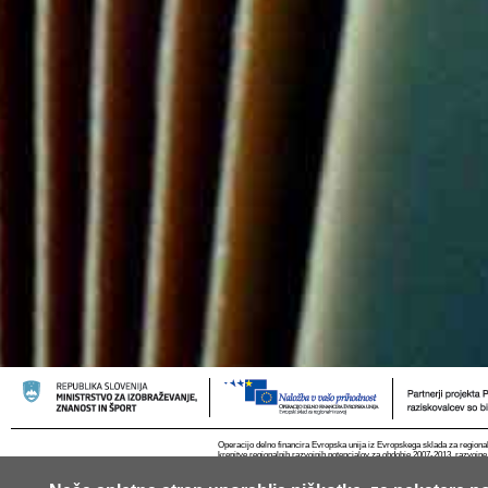
Operacijo delno financira Evropska unija iz Evropskega sklada za regional
krepitve regionalnih razvojnih potencialov za obdobje 2007-2013, razvojne