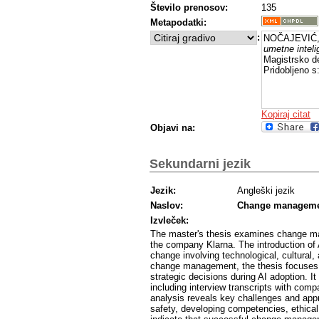
Število prenosov:
135
Metapodatki:
:
NOČAJEVIĆ, 
umetne inteli
Magistrsko de
Pridobljeno s
Kopiraj citat
Objavi na:
Sekundarni jezik
Jezik:
Angleški jezik
Naslov:
Change management 
Izvleček:
The master's thesis examines change mana
the company Klarna. The introduction of 
change involving technological, cultural, 
change management, the thesis focuses 
strategic decisions during AI adoption. I
including interview transcripts with com
analysis reveals key challenges and app
safety, developing competencies, ethical