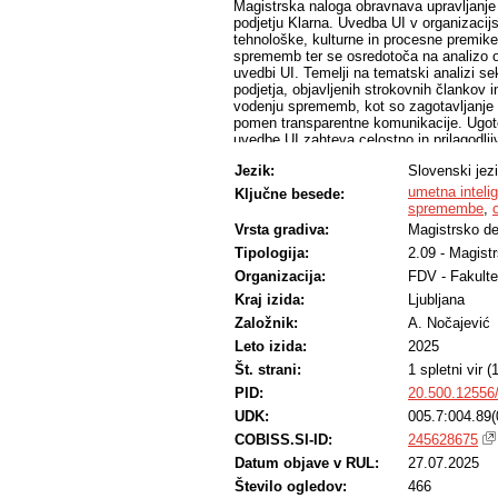
Magistrska naloga obravnava upravljanje
podjetju Klarna. Uvedba UI v organizacij
tehnološke, kulturne in procesne premike
sprememb ter se osredotoča na analizo od
uvedbi UI. Temelji na tematski analizi se
podjetja, objavljenih strokovnih člankov in
vodenju sprememb, kot so zagotavljanje 
pomen transparentne komunikacije. Ugot
uvedbe UI zahteva celostno in prilagodlji
organizacijskimi vrednotami in kulturo. 
Jezik:
Slovenski jez
upravljanja sprememb v kontekstu uvajanj
umetna inteli
Ključne besede:
spremembe
,
Vrsta gradiva:
Magistrsko de
Tipologija:
2.09 - Magist
Organizacija:
FDV - Fakulte
Kraj izida:
Ljubljana
Založnik:
A. Nočajević
Leto izida:
2025
Št. strani:
1 spletni vir 
PID:
20.500.12556
UDK:
005.7:004.89(
COBISS.SI-ID:
245628675
Datum objave v RUL:
27.07.2025
Število ogledov:
466