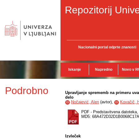
Repozitorij Unive
Nacionalni portal odprte znanosti
Iskanje
Napredno
Novo v R
Podrobno
Upravljanje sprememb na primeru uvaj
delo
Nočajević, Alen
(
avtor
),
Kovačič, 
ID
ID
PDF - Predstavitvena datoteka
MD5: 68A472D32D1B0068C17
Izvleček