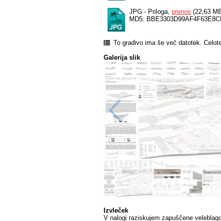
JPG - Priloga,
prenos
(22,63 M
MD5: BBE3303D99AF4F63E8
To gradivo ima še več datotek. Celot
Galerija slik
Izvleček
V nalogi raziskujem zapuščene veleblagov