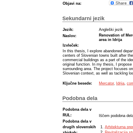
Objavi na:
Sekundarni jezik
Jezik:
Angleški jezik
Renovation of Merc
Naslov:
area in Idrija
Izvleček:
In this thesis, I explore abandoned depa
centers of Slovenian towns built after 
commercial buildings as a part of the ide
original function. In my thesis, I propose
surrounding area. The project focuses on 
Slovenian context, as well as tackling lo
Ključne besede:
Mercator
,
Idrija
,
co
Podobna dela
Podobna dela v
RUL:
Iščem podobna dela
Podobna dela v
drugih slovenskih
Arhitekturna pr
Revitalizacija s
zbirkah: