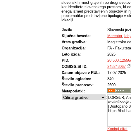
slovenskih mest grajenih po drugi svetov
kot identiteto slovenskega prostora, ki d
enega izmed predstavljenih objektov in n
problematike predstavljene tipologije v s
lokaciji
Jezik:
Slovenski jez
Ključne besede:
Mercator
,
Idri
Vrsta gradiva:
Magistrsko de
Organizacija:
FA - Fakulteta
Leto izida:
2025
PID:
20.500.12556
COBISS.SI-ID:
248248067
Datum objave v RUL:
17.07.2025
Število ogledov:
840
Število prenosov:
2600
Metapodatki:
:
LORGER, And
revitalizacija
[Dostopano 8 
https://hdl.
Kopiraj citat