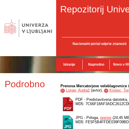
Repozitorij Unive
Nacionalni portal odprte znanosti
Iskanje
Napredno
Novo v R
Podrobno
Prenova Mercatorjeve veleblagovnice in
Lorger, Andraž
(
avtor
),
Krušec, To
ID
ID
PDF - Predstavitvena datoteka
MD5: 7C66F18AF3ADC2612CD
JPG - Priloga,
prenos
(24,45 M
MD5: FE5F5B4FFDE039F09BD