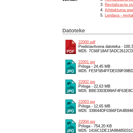
Revitalizacija s
Arhitekturna pr
Lendava - revita
Datoteke
22000.pdf
Predstavitvena datoteka - 100
MD5: 7C66F18AF3ADC2612CD
22001.jpg
Priloga - 24,45 MB
MD5: FE5F5B4FFDE039F09BD
22002.jpg
Priloga - 22,63 MB
MD5: BBE3303D99AF4F63E8
22003.jpg
Priloga - 12,65 MB
MD5: 339044DF0366FDA4B84
22004.jpg
Priloga - 754,20 KB
MD5: 1416C1DE13A88485031