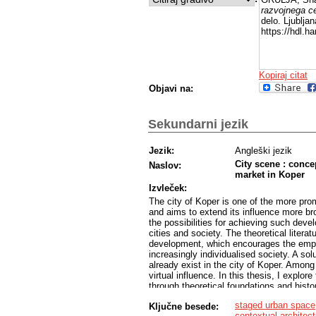
razvojnega ce
delo. Ljublja
https://hdl.
Kopiraj citat
Objavi na:
Sekundarni jezik
Jezik:
Angleški jezik
City scene : conce
Naslov:
market in Koper
Izvleček:
The city of Koper is one of the more prom
and aims to extend its influence more bro
the possibilities for achieving such deve
cities and society. The theoretical liter
development, which encourages the empty
increasingly individualised society. A so
already exist in the city of Koper. Among
virtual influence. In this thesis, I expl
through theoretical foundations and histo
reinterpret it as an event-based public s
staged urban space
Ključne besede:
The architectural proposal also addresses
contextual architect