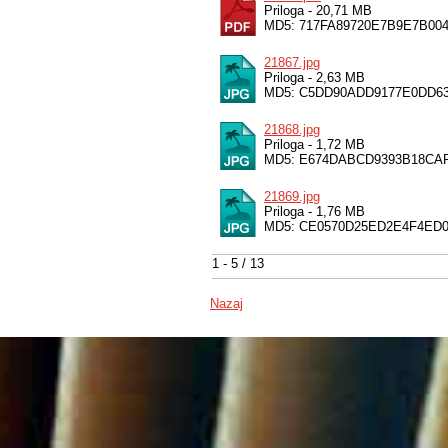
Priloga - 20,71 MB
MD5: 717FA89720E7B9E7B00
21867.jpg
Priloga - 2,63 MB
MD5: C5DD90ADD9177E0DD6
21868.jpg
Priloga - 1,72 MB
MD5: E674DABCD9393B18CA
21869.jpg
Priloga - 1,76 MB
MD5: CE0570D25ED2E4F4ED
1 - 5 / 13
Nazaj