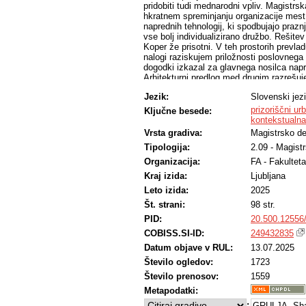
pridobiti tudi mednarodni vpliv. Magistr
hkratnem spreminjanju organizacije mest 
naprednih tehnologij, ki spodbujajo praznj
vse bolj individualizirano družbo. Rešitev
Koper že prisotni. V teh prostorih prevladu
nalogi raziskujem priložnosti poslovnega 
dogodki izkazal za glavnega nosilca napre
Arhitekturni predlog med drugim razrešuj
parkirišča, umestitev večmodalnega centra
Jezik:
Slovenski jez
kot prizorišče mesta ob že prisotnih dogo
funkcionira kot sodobni javni prostor ter
prizoriščni ur
Ključne besede:
zagon razvoja, produkcije, raziskovanja, 
kontekstualna
umestitve Kopra med pomembnejša glob
Vrsta gradiva:
Magistrsko de
Tipologija:
2.09 - Magist
Organizacija:
FA - Fakulteta
Kraj izida:
Ljubljana
Leto izida:
2025
Št. strani:
98 str.
PID:
20.500.12556
COBISS.SI-ID:
249432835
Datum objave v RUL:
13.07.2025
Število ogledov:
1723
Število prenosov:
1559
Metapodatki:
:
GRULJA, Sha