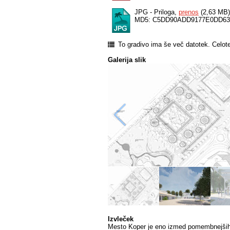
JPG - Priloga,
prenos
(2,63 MB)
MD5: C5DD90ADD9177E0DD6
To gradivo ima še več datotek. Celot
Galerija slik
Izvleček
Mesto Koper je eno izmed pomembnejših me