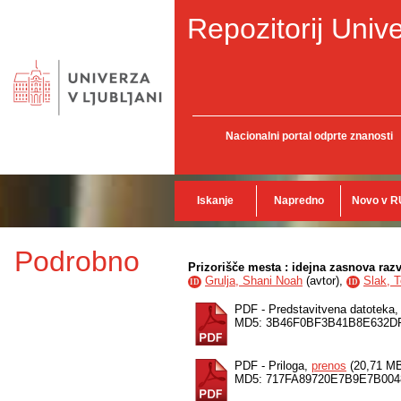
Repozitorij Unive
Nacionalni portal odprte znanosti
Iskanje
Napredno
Novo v R
Podrobno
Prizorišče mesta : idejna zasnova raz
Grulja, Shani Noah
(
avtor
),
Slak, 
ID
ID
PDF - Predstavitvena datoteka
MD5: 3B46F0BF3B41B8E632D
PDF - Priloga,
prenos
(20,71 M
MD5: 717FA89720E7B9E7B00