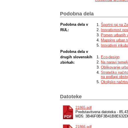
area, the integration of a multimodal cent
development centre as the city’s stage, in
first true stage that functions as a cont
Podobna dela
boundaries. The proposal acts as a catal
quality of living. The development centre
among the world’s more significant global
Podobna dela v
Športni raj na Ze
RUL:
Inovativnost pos
Pomen urbanih vr
Mapping urban t
Inovativni inkub
Podobna dela v
drugih slovenskih
Eco-design
Na naravi temelj
zbirkah:
Oblikovanje urb
Strateško načrt
na podlagi obstoj
Okoljsko načrto
Datoteke
21865.pdf
Predstavitvena datoteka - 85,
MD5: 3B46F0BF3B41B8E632
21866.pdf