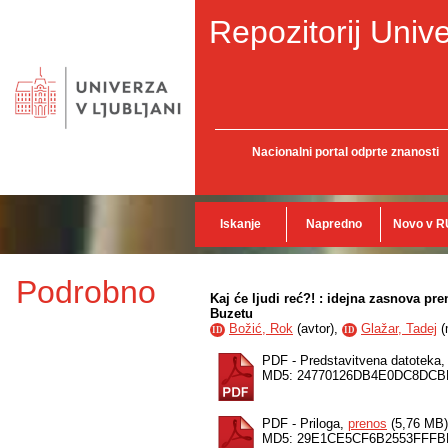
Repozitorij Unive
Nacionalni portal odprte znanosti
Iskanje
Napredno
Novo v R
Podrobno
Kaj će ljudi reć?! : idejna zasnova pr
Buzetu
Božić, Rok
(
avtor
),
Glažar, Tadej
(
ID
ID
PDF - Predstavitvena datoteka
MD5: 24770126DB4E0DC8DC
PDF - Priloga,
prenos
(5,76 MB)
MD5: 29E1CE5CF6B2553FFF