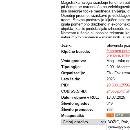
Magistrska naloga raziskuje fenomen potr
pri čemer se osredotoča na veleblagovnice
bile osrednje točke mestnega življenja, d
Osrednji predmet raziskave je veleblago
trgom. Stavba predstavlja ključen prostor
igrala pomembno družbeno in ekonomsko 
objekta, kar bi predstavljalo izhodišče za
Namesto rušenja ali popolne rekonstrukcije
nabor mikrointervencij – minimalnih, a pre
stavbe. Namen le-teh je ponovno vzposta
Jezik:
Slovenski jez
srečanja, kulturne dogodke in doseči vsa
V tem kontekstu veleblagovnica ni več ra
fenomen potr
Ključne besede:
generator javnega prostora in dejavnosti
prenova
,
mikr
arhitekturne odgovornosti v času post-po
Vrsta gradiva:
Magistrsko de
Tipologija:
2.09 - Magist
Organizacija:
FA - Fakulteta
Leto izida:
2025
PID:
20.500.12556
COBISS.SI-ID:
248652547
Datum objave v RUL:
13.07.2025
Število ogledov:
849
Število prenosov:
782
Metapodatki:
:
BOŽIĆ, Rok,
veleblagovnic