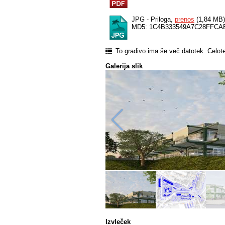
JPG - Priloga,
prenos
(1,84 MB)
MD5: 1C4B333549A7C28FFCA
To gradivo ima še več datotek. Celot
Galerija slik
Izvleček