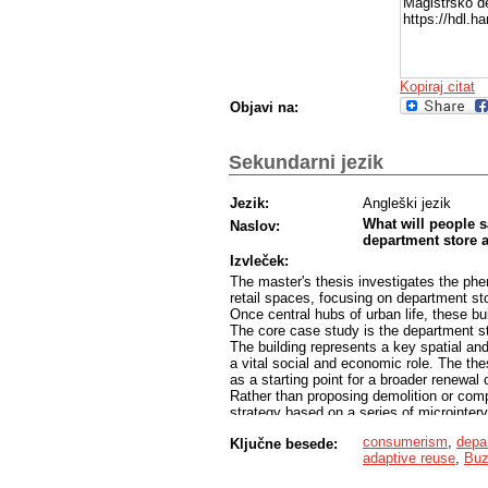
Magistrsko de
https://hdl.
Kopiraj citat
Objavi na:
Sekundarni jezik
Jezik:
Angleški jezik
What will people s
Naslov:
department store an
Izvleček:
The master's thesis investigates the ph
retail spaces, focusing on department sto
Once central hubs of urban life, these bu
The core case study is the department sto
The building represents a key spatial and
a vital social and economic role. The thes
as a starting point for a broader renewal 
Rather than proposing demolition or comp
strategy based on a series of microinterv
the existing qualities of the structure. T
consumerism
,
depa
Ključne besede:
encouraging informal encounters, cultura
adaptive reuse
,
Buz
In this context, the department store is n
generator of public space and activity. 