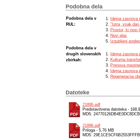
economic feasibility, and architectural re
Podobna dela
Podobna dela v
Idejna zasnova r
RUL:
"Istra, vsak dan 
Prostor, ki nosi 
Novi plac
Izgubljeni pogle
Podobna dela v
drugih slovenskih
Idejna zasnova 
Kulturna transfo
zbirkah:
Prenova mestneg
Idejna zasnova p
Regeneracija ob
Datoteke
21895.pdf
Predstavitvena datoteka - 168
MD5: 24770126DB4E0DC8DC
21896.pdf
Priloga - 5,76 MB
MD5: 29E1CE5CF6B2553FFF