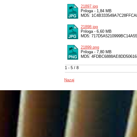
21897.jpg
Priloga - 1,84 MB
MD5: 1C4B333549A7C28FFCA
21898.jpg
Priloga - 6,60 MB
MD5: 717D5A5210999BC14A55
21899.png
Priloga - 7,80 MB
MD5: 4FDBC6888AE8DD50616
1 - 5 / 8
Nazaj