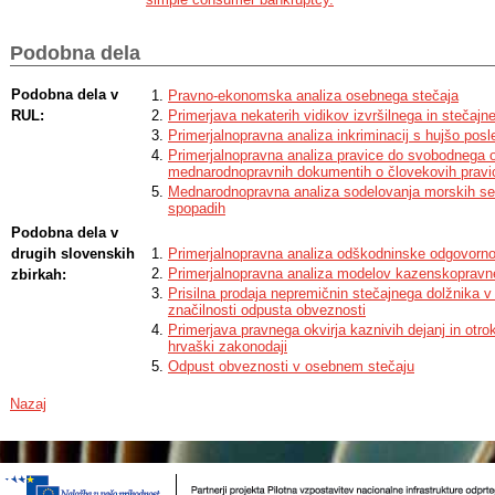
bankruptcy estate, and a comparative legal analysis of Slovenian and Croati
ordinary consumer bankruptcy, the out-of-court procedure and the simple 
procedure, which is dealt in a separate law in Croatia, are analysed in deta
Podobna dela
in the ZFPPIPP regulates the Consumer bankruptcy, but does not regulate th
simple consumer bankruptcy proceedings, which is a specialty of the Croatia
conclusion, the author provides a general assessment of the effects of the
Podobna dela v
Pravno-ekonomska analiza osebnega stečaja
legislation in the field of personal bankruptcy, as well as identifies challeng
RUL:
Primerjava nekaterih vidikov izvršilnega in stečaj
legal solutions.
Primerjalnopravna analiza inkriminacij s hujšo posl
Primerjalnopravna analiza pravice do svobodnega od
mednarodnopravnih dokumentih o človekovih pravi
Mednarodnopravna analiza sodelovanja morskih se
spopadih
Podobna dela v
drugih slovenskih
Primerjalnopravna analiza odškodninske odgovorn
Primerjalnopravna analiza modelov kazenskopravne 
zbirkah:
Prisilna prodaja nepremičnin stečajnega dolžnika 
značilnosti odpusta obveznosti
Primerjava pravnega okvirja kaznivih dejanj in otro
hrvaški zakonodaji
Odpust obveznosti v osebnem stečaju
Nazaj