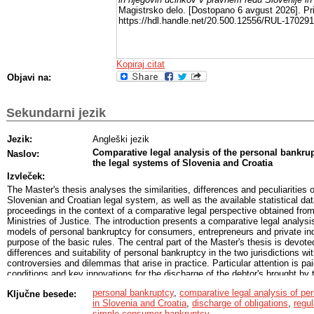
Magistrsko delo. [Dostopano 6 avgust 2026]. Pri
https://hdl.handle.net/20.500.12556/RUL-170291
Kopiraj citat
Objavi na:
Sekundarni jezik
Jezik:
Angleški jezik
Comparative legal analysis of the personal bankrup
Naslov:
the legal systems of Slovenia and Croatia
Izvleček:
The Master's thesis analyses the similarities, differences and peculiarities 
Slovenian and Croatian legal system, as well as the available statistical d
proceedings in the context of a comparative legal perspective obtained fro
Ministries of Justice. The introduction presents a comparative legal analysis
models of personal bankruptcy for consumers, entrepreneurs and private in
purpose of the basic rules. The central part of the Master's thesis is devote
differences and suitability of personal bankruptcy in the two jurisdictions wit
controversies and dilemmas that arise in practice. Particular attention is pai
conditions and key innovations for the discharge of the debtor's brought b
Zakon o finančnem poslovanju, postopkih zaradi insolventnosti in prisilne
personal bankruptcy
,
comparative legal analysis of pe
Ključne besede:
(Law on financial transactions, insolvency proceedings and compulsory liq
in Slovenia and Croatia
,
discharge of obligations
,
regu
to the Croatian Bankruptcy Law, the duration of the trial period, the assets o
simple consumer bankruptcy.