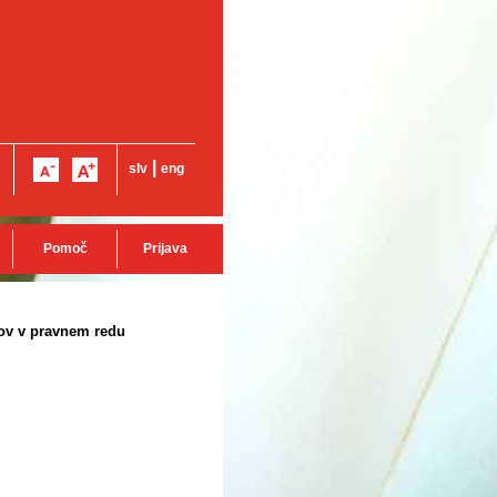
|
slv
eng
Pomoč
Prijava
kov v pravnem redu