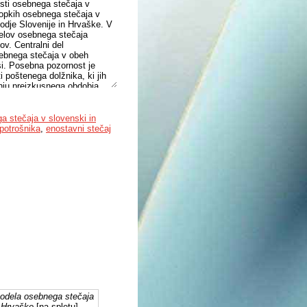
osti osebnega stečaja v
ostopkih osebnega stečaja v
sodje Slovenije in Hrvaške. V
delov osebnega stečaja
v. Centralni del
sebnega stečaja v obeh
ksi. Posebna pozornost je
 poštenega dolžnika, ki jih
nju preizkusnega obdobja,
zi slovenskih in hrvaških
postopek in enostavni
oseben zakon – Zakon o
a stečaja v slovenski in
 potrošnika, ne obravnava pa
 potrošnika
,
enostavni stečaj
r je posebnost hrvaškega
 temeljnih novosti
izzive, za katere bi bilo v
modela osebnega stečaja
n Hrvaške
[na spletu].