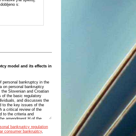
dobljeno s:
tcy model and its effects in
of personal bankruptcy in the
ata on personal bankruptcy
m the Slovenian and Croatian
 of the basic regulatory
dividuals, and discusses the
d to the key issues of the
h a critical review of the
d to the criteria and
y the amendment H of the
m prenehanju, the ZFPPIPP
rsonal bankruptcy regulation
uidation), and the amendment
lar consumer bankruptcy
,
f the debtor entering the