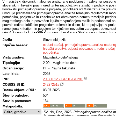
V magistrski diplomski nalogi so analizirane podobnosti, razlike ter posebn
slovenski in hrvaški pravni ureditvi ter razpoložljivi statistični podatki o p
kontekstu primerjalnopravnega pogleda, pridobljeni od Ministrstva za pravo
uvodu je predstavljena primerjalnopravna analiza temeljnih regulatornih mo
potrošnika, podjetnika in zasebnika ter obravnavan namen temeljnih predpiso
magistrskega dela je posvečen ključnim vprašanjem razlik in podobnosti o
pravnih redih s kritičnim pregledom polemik in dilem, ki se pojavljajo v pra
namenjena kriterijem in pogojem ter ključnim novostim za odpust obveznosti
prinašata novela H ZFPPIPP in novela hrvaškega Stečajnega zakona, traja
premoženju dolžnika, ki vstopa v stečajno maso, ter primerjalnopravni anali
Jezik:
Slovenski jezik
rešitev v praksi. Izčrpno so analizirani redni stečaj potrošnika, izvensodni 
postopek stečaja potrošnika, ki ga v hrvaškem pravnem redu obravnava p
osebni stečaj
,
primerjalnopravna analiza osebneg
Ključne besede:
stečaju potrošnika. Slovenski pravni sistem v ZFPPIPP ureja osebni stečaj
hrvaški ureditvi
,
odpust obveznosti
,
redni stečaj
specifičnega izvensodnega in enostavnega postopka stečaja potrošnika, ka
potrošnika.
pravnega reda. V zaključku avtorica poda splošno oceno dosežkov sprejetja
Vrsta gradiva:
Magistrsko delo/naloga
slovenskega in hrvaškega zakona na področju osebnega stečaja ter zaznane 
Tipologija:
2.09 - Magistrsko delo
prihodnosti treba najti ustrezne pravne rešitve.
Organizacija:
PF - Pravna fakulteta
Leto izida:
2025
PID:
20.500.12556/RUL-170291
COBISS.SI-ID:
242272515
Datum objave v RUL:
03.07.2025
Število ogledov:
534
Število prenosov:
134
Metapodatki:
:
ŠAINA, Rea, 2025,
Primerjalnopravna analiza 
in njegovih učinkov v pravnem redu Slovenije i