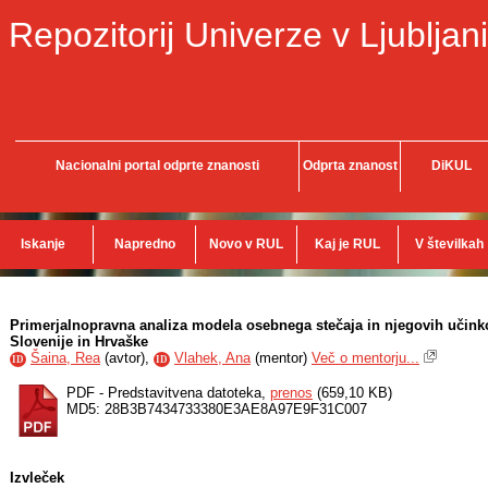
Repozitorij Univerze v Ljubljani
Nacionalni portal odprte znanosti
Odprta znanost
DiKUL
Iskanje
Napredno
Novo v RUL
Kaj je RUL
V številkah
Primerjalnopravna analiza modela osebnega stečaja in njegovih učin
Slovenije in Hrvaške
Šaina, Rea
(
avtor
),
Vlahek, Ana
(
mentor
)
Več o mentorju...
ID
ID
PDF - Predstavitvena datoteka,
prenos
(659,10 KB)
MD5: 28B3B7434733380E3AE8A97E9F31C007
Izvleček