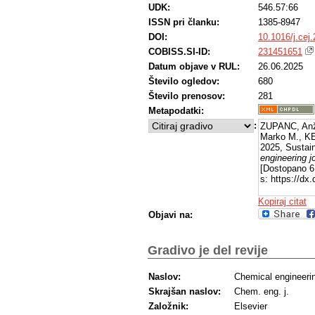
UDK:
546.57:66
ISSN pri članku:
1385-8947
DOI:
10.1016/j.cej
COBISS.SI-ID:
231451651
Datum objave v RUL:
26.06.2025
Število ogledov:
680
Število prenosov:
281
Metapodatki:
:
ZUPANC, An
Marko M., K
2025, Sustain
engineering j
[Dostopano 6
s: https://dx
Kopiraj citat
Objavi na:
Gradivo je del revije
Naslov:
Chemical engineerin
Skrajšan naslov:
Chem. eng. j.
Založnik:
Elsevier