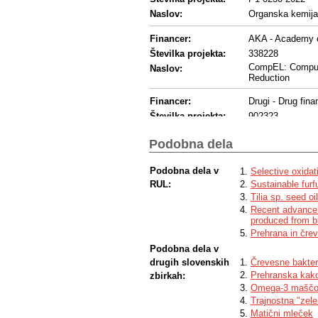
Naslov:
Organska kemija: 
Financer:
AKA - Academy o
Številka projekta:
338228
CompEL: Computa
Naslov:
Reduction
Financer:
Drugi - Drug fina
Številka projekta:
902323
Podobna dela
Podobna dela v
Selective oxidat
RUL:
Sustainable furfu
Tilia sp. seed oi
Recent advanceme
produced from b
Prehrana in čre
Podobna dela v
drugih slovenskih
Črevesne bakteri
Prehranska kako
zbirkah:
Omega-3 maščobne
Trajnostna "zele
Matični mleček