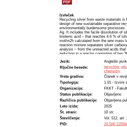
Izvleček
Recycling silver from waste materials is
design of new sustainable separative recyc
environmentally burdensome processes. H
Ag. It includes the facile dissolution of 
linolenic acid – that reaches 4.6 % of sil
mol/m2h calculated from the wire mass los
reaction mixture separates silver carb
analysis − from the unreacted acids that 
reduction in a reactor consisting of two
powerful and safe method to bring silver 
Jezik:
Angleški jezik
SEM-EDS. The protocol uses 30 % aqueo
conditions and can be applied to urban m
recycling
,
silv
Ključne besede:
for the notable separation of silver from 
chemistry
Vrsta gradiva:
Članek v revij
Tipologija:
1.01 - Izvirni
Organizacija:
FKKT - Fakult
Status publikacije:
Objavljeno
Različica publikacije:
Objavljena pub
Leto izida:
2025
Št. strani:
10 str.
Številčenje:
Vol. 512, art.
PID:
20.500.12556