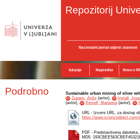
Repozitorij Unive
Nacionalni portal odprte znanosti
Iskanje
Napredno
Novo v R
Podrobno
Sustainable urban mining of silver wit
Zupanc, Anže
(
avtor
),
Install, Jos
ID
ID
(
avtor
),
Kemell, Marianna
(
avtor
),
ID
ID
URL - Izvorni URL, za dostop ob
https://www.sciencedirect.com/
PDF - Predstavitvena datoteka
MD5: 193CBEE563CBEF4532