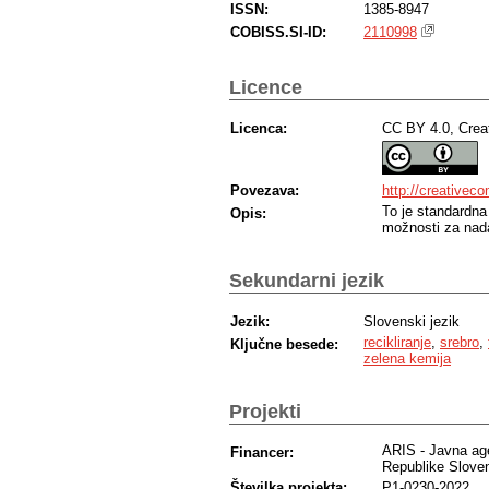
ISSN:
1385-8947
COBISS.SI-ID:
2110998
Licence
Licenca:
CC BY 4.0, Crea
Povezava:
http://creativec
To je standardna
Opis:
možnosti za nada
Sekundarni jezik
Jezik:
Slovenski jezik
recikliranje
,
srebro
,
Ključne besede:
zelena kemija
Projekti
ARIS - Javna age
Financer:
Republike Sloven
Številka projekta:
P1-0230-2022