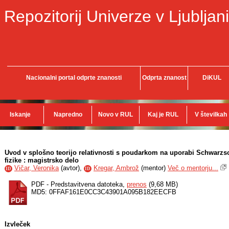
Repozitorij Univerze v Ljubljani
Nacionalni portal odprte znanosti
Odprta znanost
DiKUL
Iskanje
Napredno
Novo v RUL
Kaj je RUL
V številkah
Uvod v splošno teorijo relativnosti s poudarkom na uporabi Schwarzsc
fizike : magistrsko delo
Vičar, Veronika
(
avtor
),
Kregar, Ambrož
(
mentor
)
Več o mentorju...
ID
ID
PDF - Predstavitvena datoteka,
prenos
(9,68 MB)
MD5: 0FFAF161E0CC3C43901A095B182EECFB
Izvleček