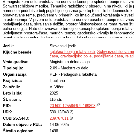
V magistrskem delu predstavimo osnovne koncepte splošne teorije relativn
Schwarzschildove metrike. Tematiko razložimo v obsegu in na nivoju, ki je p
namenom pridobitve bolj poglobljenega znanja o tej temi. To bi doprineslo k 
obravnavane teme, predvsem v primerih, ko imajo učenci vprašanja v zvezi s 
in astronomije. V prvem delu predstavimo osnove posebne teorije relativnos
podaljšanje časa, skrajšanje dolžin, prostor Minkowskega oziroma raven štir
polna energija. Nato obravnavamo temeljne koncepte splošne teorije relativn
ukrivljenost prostora-časa, metrični tenzor, geodetsko krivuljo in fenomenol
gravitacijskega polja. Jedro magistrskega dela obsega predstavitev in izpe
metrike, ki je rešitev Einsteinovih enačb gravitacijskega polja statične sfer
Jezik:
Slovenski jezik
na primer zvezde in planeti. Opisuje torej geometrijo ukrivljenega prostora-č
simetrične mase. V nadaljevanju predstavimo delovanje satelitskega navig
splošna teorija relativnosti
,
Schwarzschildova me
Ključne besede:
zaradi učinka podaljšanja časa v gravitacijskem polju Zemlje uporabimo Sc
časa
,
gravitacijsko polje
,
podaljšanje časa
,
relat
korekcijo GPS signala. Schwarzschildovo metriko uporabimo še za izpeljavo
Vrsta gradiva:
Magistrsko delo/naloga
splošne teorije relativnosti: gravitacijskega rdečega premika, odklona svetlo
Tipologija:
2.09 - Magistrsko delo
masi (zvezdi) in precesije Merkurjevega perihelija. Navedene pojave tudi kv
povezavi z odklonom svetlobe v gravitacijskem polju na kratko predstavimo 
Organizacija:
PEF - Pedagoška fakulteta
opišemo Nasino misijo, v kateri želijo uporabiti Sonce kot gravitacijsko le
Kraj izida:
Ljubljana
Založnik:
V. Vičar
Leto izida:
2025
Št. strani:
116 str.
PID:
20.500.12556/RUL-169893
UDK:
530.12(043.2)
COBISS.SI-ID:
239767811
Datum objave v RUL:
14.06.2025
Število ogledov:
1498