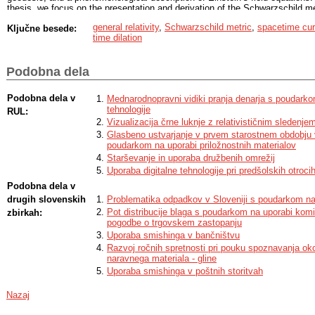
thesis, we focus on the presentation and derivation of the Schwarzschild me
solution to Einstein’s gravitational field equations for a static, sphericall
general relativity
,
Schwarzschild metric
,
spacetime cur
Ključne besede:
and planets. It describes the geometry of curved spacetime in the vicinity 
time dilation
mass. Furthermore, we present the operation of the GPS satellite navigatio
time dilation effect in Earth’s gravitational field, we apply the Schwarzschi
signal. We also use the Schwarzschild metric to derive three classical tests 
Podobna dela
gravitational redshift, light deflection by a spherically symmetric mass (suc
perihelion precession. These phenomena are qualitatively described as well.
deflection in a gravitational field, we briefly introduce gravitational lensin
Podobna dela v
Mednarodnopravni vidiki pranja denarja s poudark
in which the Sun is proposed to be used as a gravitational lens for observi
tehnologije
RUL:
Vizualizacija črne luknje z relativističnim sledenje
Glasbeno ustvarjanje v prvem starostnem obdobju 
poudarkom na uporabi priložnostnih materialov
Starševanje in uporaba družbenih omrežij
Uporaba digitalne tehnologije pri predšolskih otroci
Podobna dela v
drugih slovenskih
Problematika odpadkov v Sloveniji s poudarkom na
Pot distribucije blaga s poudarkom na uporabi komi
zbirkah:
pogodbe o trgovskem zastopanju
Uporaba smishinga v bančništvu
Razvoj ročnih spretnosti pri pouku spoznavanja ok
naravnega materiala - gline
Uporaba smishinga v poštnih storitvah
Nazaj