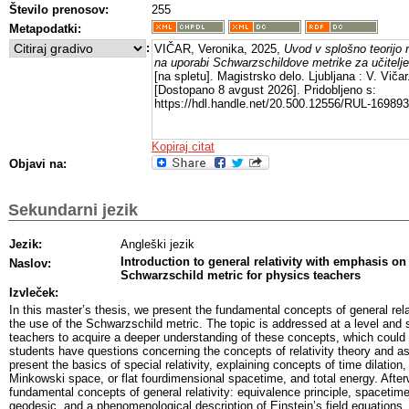
Število prenosov:
255
Metapodatki:
:
VIČAR, Veronika, 2025,
Uvod v splošno teorijo 
na uporabi Schwarzschildove metrike za učitelje 
[na spletu]. Magistrsko delo. Ljubljana : V. Vičar
[Dostopano 8 avgust 2026]. Pridobljeno s:
https://hdl.handle.net/20.500.12556/RUL-169893
Kopiraj citat
Objavi na:
Sekundarni jezik
Jezik:
Angleški jezik
Introduction to general relativity with emphasis on 
Naslov:
Schwarzschild metric for physics teachers
Izvleček:
In this master’s thesis, we present the fundamental concepts of general rel
the use of the Schwarzschild metric. The topic is addressed at a level and 
teachers to acquire a deeper understanding of these concepts, which could
students have questions concerning the concepts of relativity theory and ast
present the basics of special relativity, explaining concepts of time dilation,
Minkowski space, or flat fourdimensional spacetime, and total energy. Afte
fundamental concepts of general relativity: equivalence principle, spacetime
geodesic, and a phenomenological description of Einstein’s field equations. I