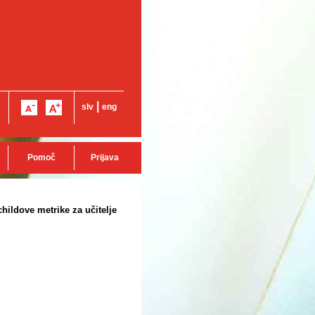
|
slv
eng
Pomoč
Prijava
hildove metrike za učitelje