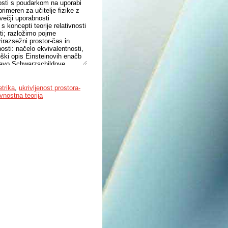
osti s poudarkom na uporabi
rimeren za učitelje fizike z
večji uporabnosti
koncepti teorije relativnosti
ti; razložimo pojme
irazsežni prostor-čas in
osti: načelo ekvivalentnosti,
oški opis Einsteinovih enačb
ljavo Schwarzschildove
ično simetrične mase, kot so
asa v okolici sferično
acijskega sistema GPS, kjer
trika
,
ukrivljenost prostora-
hwarzschildovo metriko za
ivnostna teorija
 treh klasičnih testov
be ob sferično simetrični
alitativno opišemo. V
gravitacijsko lečenje in
čo za opazovanje eksoplanetov.