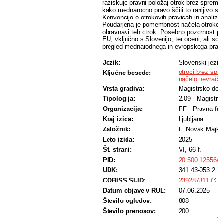
raziskuje pravni položaj otrok brez spre
kako mednarodno pravo ščiti to ranljivo
Konvencijo o otrokovih pravicah in anali
Poudarjena je pomembnost načela otrokove 
obravnavi teh otrok. Posebno pozornost 
EU, vključno s Slovenijo, ter oceni, ali 
pregled mednarodnega in evropskega prava
Jezik:
Slovenski jez
otroci brez s
Ključne besede:
načelo nevrač
Vrsta gradiva:
Magistrsko de
Tipologija:
2.09 - Magist
Organizacija:
PF - Pravna f
Kraj izida:
Ljubljana
Založnik:
L. Novak Maj
Leto izida:
2025
Št. strani:
VI, 66 f.
PID:
20.500.12556
UDK:
341.43-053.2
COBISS.SI-ID:
239287811
Datum objave v RUL:
07.06.2025
Število ogledov:
808
Število prenosov:
200