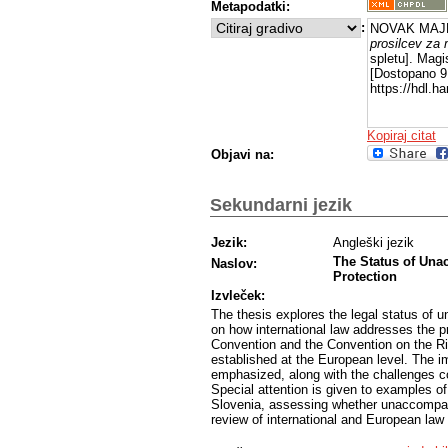
Metapodatki:
:
NOVAK MAJKI
prosilcev za 
spletu]. Magi
[Dostopano 9 
https://hdl.
Kopiraj citat
Objavi na:
Sekundarni jezik
Jezik:
Angleški jezik
The Status of Unac
Naslov:
Protection
Izvleček:
The thesis explores the legal status of 
on how international law addresses the p
Convention and the Convention on the R
established at the European level. The imp
emphasized, along with the challenges co
Special attention is given to examples o
Slovenia, assessing whether unaccompani
review of international and European law