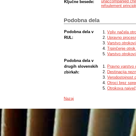
unaccompanied chil
Ključne besede:
refoulement principl
Podobna dela
Podobna dela v
Vpliv načela otr
RUL:
Upravno procesn
Varstvo otrokov
Trpinčenje otrok
Varstvo otrokovi
Podobna dela v
drugih slovenskih
Pravno varstvo 
Destinacija nez
zbirkah:
Verodostojnost 
Otroci brez spre
Otrokova največ
Nazaj