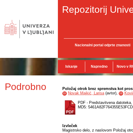
Repozitorij Unive
Nacionalni portal odprte znanosti
Iskanje
Napredno
Novo v R
Podrobno
Položaj otrok brez spremstva kot pro
Novak Majkić, Larisa
(
avtor
),
Kovi
ID
ID
PDF - Predstavitvena datoteka
MD5: 5461A82F764355E53FC
Izvleček
Magistrsko delo, z naslovom Položaj otr